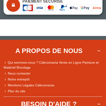
PAIEMENT SÉCURISÉ
A PROPOS DE NOUS
Qui sommes-nous ? Cdécomania Vente en Ligne Peinture et
Matériel Bricolage
Nous contacter
Notre entrepôt
Mentions Légales Cdécomania
Plan du site
BESOIN D'AIDE ?