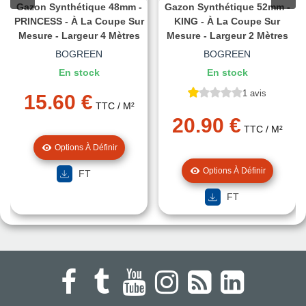
Gazon Synthétique 48mm -
Gazon Synthétique 52mm -
PRINCESS - À La Coupe Sur
KING - À La Coupe Sur
Mesure - Largeur 4 Mètres
Mesure - Largeur 2 Mètres
BOGREEN
BOGREEN
En stock
En stock
1 avis
15.60 €
TTC
/ M²
20.90 €
TTC
/ M²
Options À Définir
Options À Définir
FT
FT