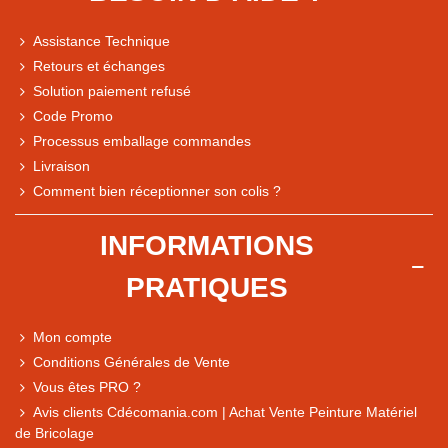
Assistance Technique
Retours et échanges
Solution paiement refusé
Code Promo
Processus emballage commandes
Livraison
Note du magasin sur Google
Comment bien réceptionner son colis ?
Comparaison des performances du magasin
+ de 5 500 avis
INFORMATIONS
● Exceptionnel
PRATIQUES
Express, Chez vous, Point relais, Retrait magasin
● Exceptionnel
Mon compte
Retours sous 14 jours
Conditions Générales de Vente
Vous êtes PRO ?
Avis clients Cdécomania.com | Achat Vente Peinture Matériel
● Exceptionnel
de Bricolage