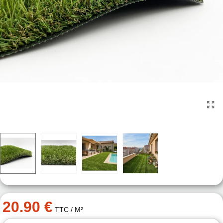
20.90 €
TTC
/ M²