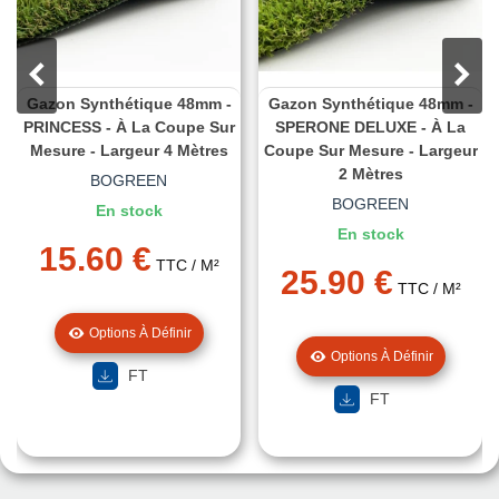
Gazon Synthétique 48mm -
Gazon Synthétique 48mm -
PRINCESS - À La Coupe Sur
SPERONE DELUXE - À La
Mesure - Largeur 4 Mètres
Coupe Sur Mesure - Largeur
2 Mètres
BOGREEN
BOGREEN
En stock
En stock
15.60 €
TTC
/ M²
25.90 €
TTC
/ M²
Options À Définir
Options À Définir
FT
FT