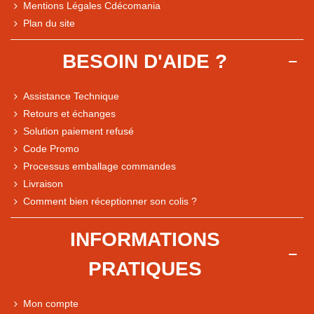
Mentions Légales Cdécomania
Plan du site
BESOIN D'AIDE ?
Assistance Technique
Retours et échanges
Solution paiement refusé
Code Promo
Processus emballage commandes
Livraison
Note du magasin sur Google
Comment bien réceptionner son colis ?
Comparaison des performances du magasin
+ de 5 500 avis
INFORMATIONS
● Exceptionnel
PRATIQUES
Express, Chez vous, Point relais, Retrait magasin
● Exceptionnel
Mon compte
Retours sous 14 jours