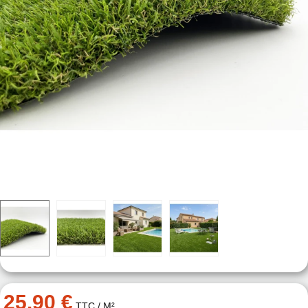
25.90 €
TTC
/ M²