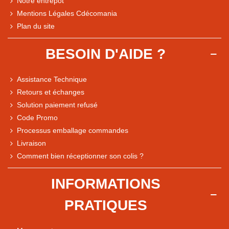
Notre entrepôt
Mentions Légales Cdécomania
Plan du site
BESOIN D'AIDE ?
Assistance Technique
Retours et échanges
Solution paiement refusé
Code Promo
Processus emballage commandes
Livraison
Note du magasin sur Google
Comment bien réceptionner son colis ?
Comparaison des performances du magasin
+ de 5 500 avis
INFORMATIONS
● Exceptionnel
PRATIQUES
Express, Chez vous, Point relais, Retrait magasin
● Exceptionnel