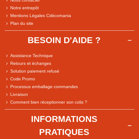
Notre entrepôt
Mentions Légales Cdécomania
Plan du site
BESOIN D'AIDE ?
Assistance Technique
Retours et échanges
Solution paiement refusé
Code Promo
Processus emballage commandes
Livraison
Note du magasin sur Google
Comment bien réceptionner son colis ?
Comparaison des performances du magasin
+ de 5 500 avis
INFORMATIONS
● Exceptionnel
PRATIQUES
Express, Chez vous, Point relais, Retrait magasin