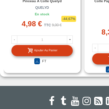
Pinceau À Colle Quelyd
Colle Pa
QUELYD
En stock
-44,67%
4,98 €
9,00 €
TTC
8,
-
+
-
Ajouter Au Panier
FT