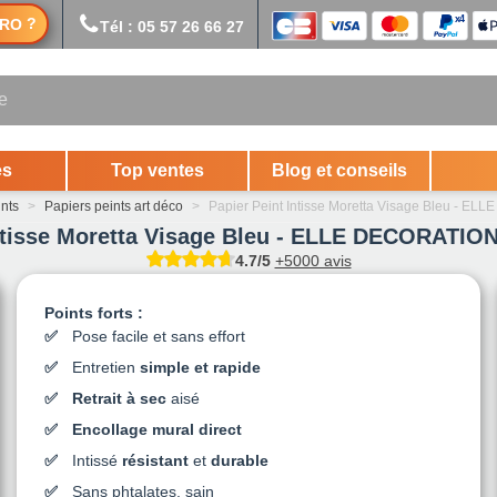
?
RO
Tél : 05 57 26 66 27
es
Top ventes
Blog et conseils
ints
>
Papiers peints art déco
>
Papier Peint Intisse Moretta Visage Bleu - E
ntisse Moretta Visage Bleu - ELLE DECORATION
4.7/5
+5000 avis
Points forts :
Pose facile et sans effort
Entretien
simple et rapide
Retrait à sec
aisé
Encollage mural direct
Intissé
résistant
et
durable
Sans phtalates, sain