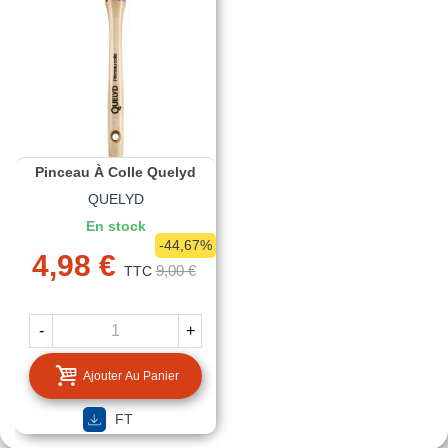
Pinceau À Colle Quelyd
QUELYD
En stock
-44,67%
4,98 €
9,00 €
TTC
-
+
Ajouter Au Panier
FT