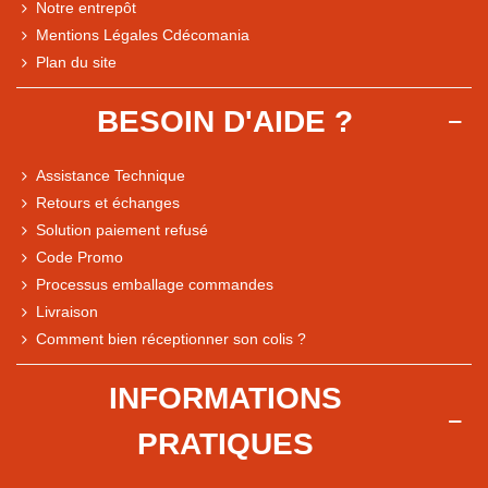
Notre entrepôt
Mentions Légales Cdécomania
Plan du site
BESOIN D'AIDE ?
Assistance Technique
Retours et échanges
Solution paiement refusé
Code Promo
Processus emballage commandes
Livraison
Note du magasin sur Google
Comment bien réceptionner son colis ?
Comparaison des performances du magasin
+ de 5 500 avis
INFORMATIONS
● Exceptionnel
PRATIQUES
Express, Chez vous, Point relais, Retrait magasin