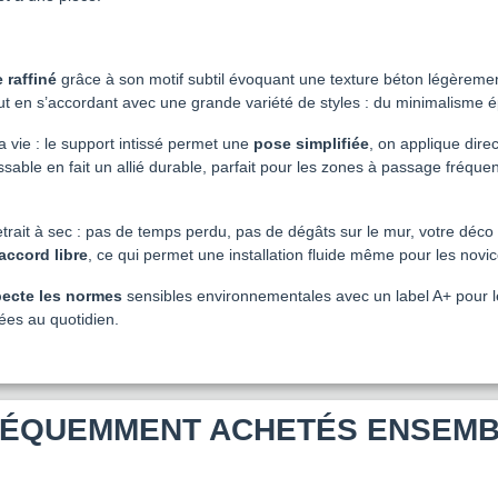
 raffiné
grâce à son motif subtil évoquant une texture béton légèrement
out en s’accordant avec une grande variété de styles : du minimalisme é
a vie : le support intissé permet une
pose simplifiée
, on applique dire
ossable en fait un allié durable, parfait pour les zones à passage fréqu
etrait à sec : pas de temps perdu, pas de dégâts sur le mur, votre déco
accord libre
, ce qui permet une installation fluide même pour les novic
pecte les normes
sensibles environnementales avec un label A+ pour l
sées au quotidien.
ÉQUEMMENT ACHETÉS ENSEM