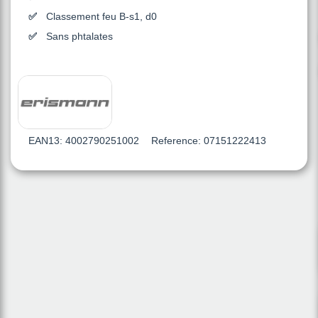
Classement feu B-s1, d0
Sans phtalates
EAN13:
4002790251002
Reference:
07151222413