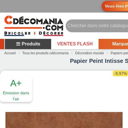
Vous êtes
P
Produits
VENTES FLASH
Marqu
Accueil
>
Tous les produits cdécomania
>
Décoration murale
>
Papiers pe
Papier Peint Intisse
-9,97%
A+
Emission dans
l'air