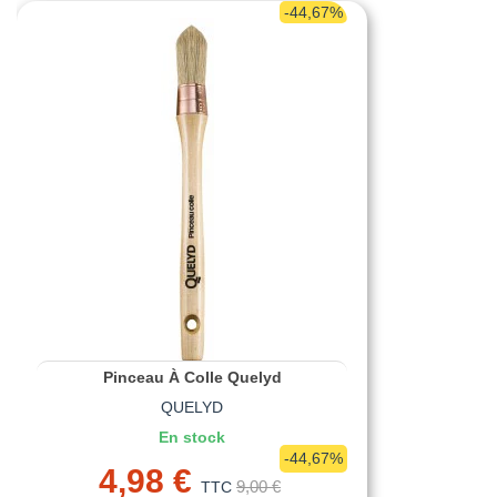
-44,67%
Pinceau À Colle Quelyd
QUELYD
En stock
-44,67%
4,98 €
9,00 €
TTC