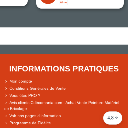
Note du magasin sur Google
Comparaison des performances du magasin
+ de 5 500 avis
● Exceptionnel
Express, Chez vous, Point relais, Retrait magasin
INFORMATIONS PRATIQUES
● Exceptionnel
Retours sous 14 jours
Mon compte
Conditions Générales de Vente
Vous êtes PRO ?
● Exceptionnel
Avis clients Cdécomania.com | Achat Vente Peinture Matériel
CB, PayPal 4x, Google Pay, Apple Pay, Alma
de Bricolage
Voir nos pages d'information
4,8 ⭐
Programme de Fidélité