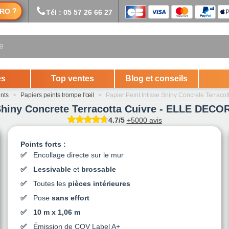
?
RO
Tél : 05 57 26 66 27
es
Top ventes
Blog et conseils
ints
>
Papiers peints trompe l'œil
>
Papier Peint Intisse Shiny Concrete Terrac
 Shiny Concrete Terracotta Cuivre - ELLE DECO
4.7/5
+5000 avis
Points forts :
Encollage directe sur le mur
Lessivable
et
brossable
Toutes les
pièces intérieures
Pose
sans effort
10 m x 1,06 m
Émission de COV Label A+