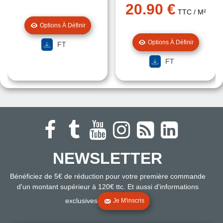
20.90 €
TTC
/ M²
Options À Définir
Options À Définir
FT
FT
NEWSLETTER
Bénéficiez de 5€ de réduction pour votre première commande
d'un montant supérieur à 120€ ttc. Et aussi d'informations
exclusives
Je M'inscris