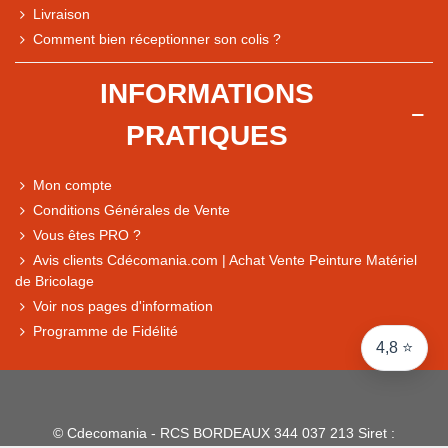
Livraison
Note du magasin sur Google
Comment bien réceptionner son colis ?
Comparaison des performances du magasin
+ de 5 500 avis
INFORMATIONS
● Exceptionnel
PRATIQUES
Express, Chez vous, Point relais, Retrait magasin
● Exceptionnel
Mon compte
Retours sous 14 jours
Conditions Générales de Vente
Vous êtes PRO ?
Avis clients Cdécomania.com | Achat Vente Peinture Matériel
● Exceptionnel
de Bricolage
CB, PayPal 4x, Google Pay, Apple Pay, Alma
Voir nos pages d'information
Programme de Fidélité
4,8 ⭐
© Cdecomania - RCS BORDEAUX 344 037 213 Siret :