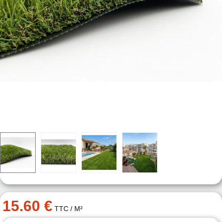
15.60 €
TTC
/ M²