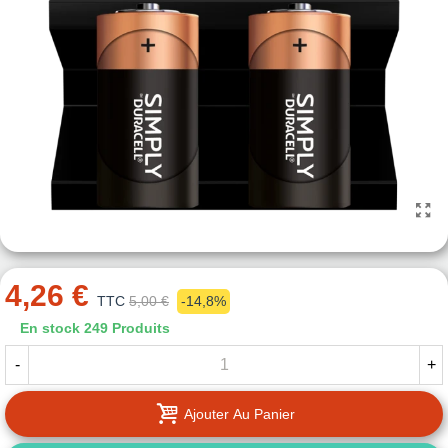
4,26 €
TTC
5,00 €
-14,8%
En stock
249 Produits
-
+
Ajouter Au Panier