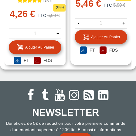
1 avis
5,46 €
5,90 €
TTC
-29%
4,26 €
6,00 €
TTC
-
+
-
+
Ajouter Au Panier
Ajouter Au Panier
FT
FDS
FT
FDS
NEWSLETTER
Bénéficiez de 5€ de réduction pour votre première commande
d'un montant supérieur à 120€ ttc. Et aussi d'informations