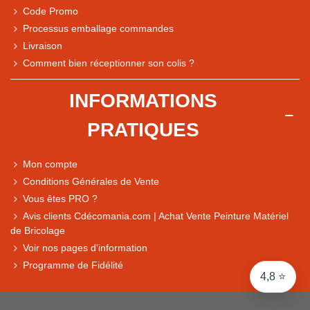
Code Promo
Processus emballage commandes
Livraison
Note du magasin sur Google
Comment bien réceptionner son colis ?
Comparaison des performances du magasin
+ de 5 500 avis
INFORMATIONS
● Exceptionnel
PRATIQUES
Express, Chez vous, Point relais, Retrait magasin
● Exceptionnel
Mon compte
Retours sous 14 jours
Conditions Générales de Vente
Vous êtes PRO ?
Avis clients Cdécomania.com | Achat Vente Peinture Matériel
● Exceptionnel
de Bricolage
CB, PayPal 4x, Google Pay, Apple Pay, Alma
Voir nos pages d'information
Programme de Fidélité
4,8 ⭐