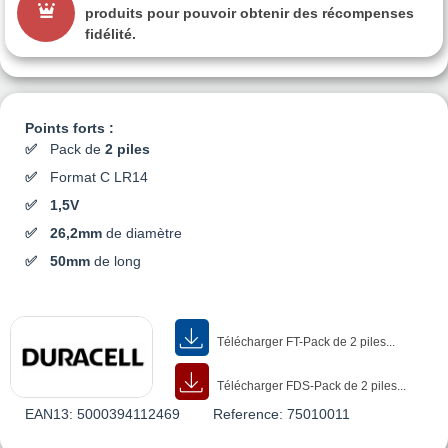
produits pour pouvoir obtenir des récompenses
fidélité.
Points forts :
Pack de
2 piles
Format C LR14
1,5V
26,2
mm
de diamètre
50mm
de long
Télécharger FT-Pack de 2 piles...
Télécharger FDS-Pack de 2 piles...
EAN13:
5000394112469
Reference:
75010011