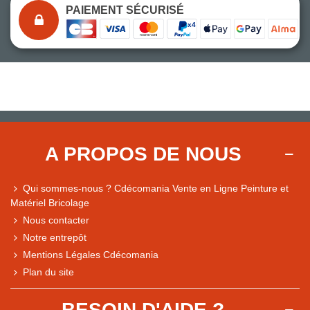
PAIEMENT SÉCURISÉ
A PROPOS DE NOUS
Qui sommes-nous ? Cdécomania Vente en Ligne Peinture et
Matériel Bricolage
Nous contacter
Notre entrepôt
Mentions Légales Cdécomania
Plan du site
BESOIN D'AIDE ?