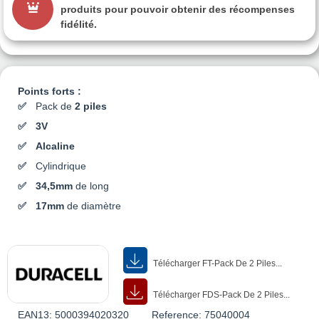
produits pour pouvoir obtenir des récompenses
fidélité.
Points forts :
Pack de
2 piles
3V
Alcaline
Cylindrique
34,5
mm
de long
17mm
de diamètre
Télécharger FT-Pack De 2 Piles...
Télécharger FDS-Pack De 2 Piles...
EAN13:
5000394020320
Reference:
75040004