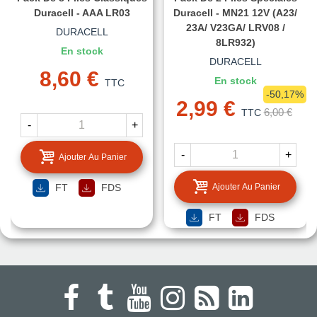
Duracell - AAA LR03
Duracell - MN21 12V (A23/
23A/ V23GA/ LRV08 /
DURACELL
8LR932)
En stock
DURACELL
8,60 €
En stock
TTC
-50,17%
2,99 €
6,00 €
TTC
-
+
-
+
Ajouter Au Panier
Ajouter Au Panier
FT
FDS
FT
FDS