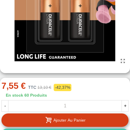
7,55 €
TTC
13,10 €
-42,37%
En stock
60 Produits
-
+
Ajouter Au Panier