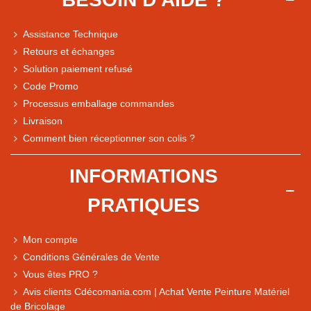
Assistance Technique
Retours et échanges
Solution paiement refusé
Code Promo
Processus emballage commandes
Livraison
Note du magasin sur Google
Comment bien réceptionner son colis ?
Comparaison des performances du magasin
+ de 5 500 avis
INFORMATIONS
● Exceptionnel
PRATIQUES
Express, Chez vous, Point relais, Retrait magasin
● Exceptionnel
Mon compte
Retours sous 14 jours
Conditions Générales de Vente
Vous êtes PRO ?
Avis clients Cdécomania.com | Achat Vente Peinture Matériel
● Exceptionnel
de Bricolage