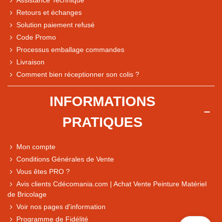
Assistance Technique
Retours et échanges
Solution paiement refusé
Code Promo
Processus emballage commandes
Livraison
Note du magasin sur Google
Comment bien réceptionner son colis ?
Comparaison des performances du magasin
+ de 5 500 avis
INFORMATIONS
● Exceptionnel
PRATIQUES
Express, Chez vous, Point relais, Retrait magasin
● Exceptionnel
Mon compte
Retours sous 14 jours
Conditions Générales de Vente
Vous êtes PRO ?
Avis clients Cdécomania.com | Achat Vente Peinture Matériel
● Exceptionnel
de Bricolage
CB, PayPal 4x, Google Pay, Apple Pay, Alma
Voir nos pages d'information
Programme de Fidélité