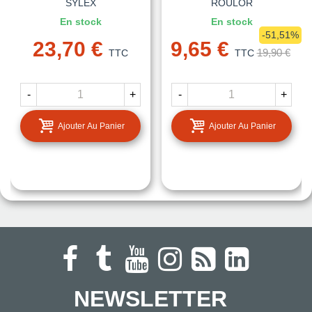
SYLEX
ROULOR
En stock
En stock
-51,51%
23,70 €
9,65 €
19,90 €
TTC
TTC
-
+
-
+
Ajouter Au Panier
Ajouter Au Panier
NEWSLETTER