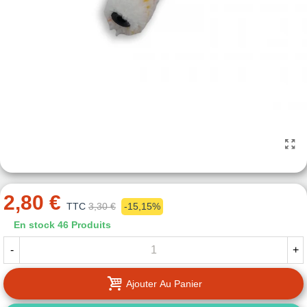
2,80 €
TTC
3,30 €
-15,15%
En stock
46 Produits
-
+
Ajouter Au Panier