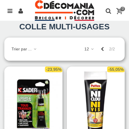
0
COLLE MULTI-USAGES
Précédent
Trier par ...
12
2/2
-23,95%
-55,05%