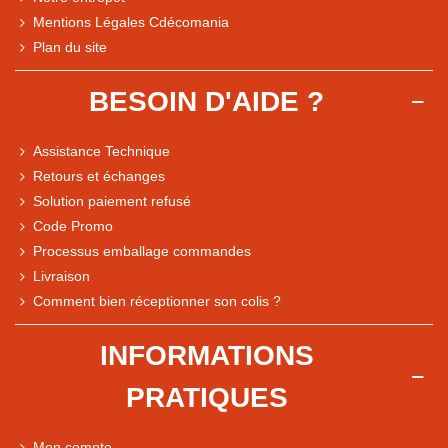
Mentions Légales Cdécomania
Plan du site
BESOIN D'AIDE ?
Assistance Technique
Retours et échanges
Solution paiement refusé
Code Promo
Processus emballage commandes
Livraison
Comment bien réceptionner son colis ?
Note du magasin sur Google
INFORMATIONS
Comparaison des performances du magasin
PRATIQUES
+ de 5 500 avis
● Exceptionnel
Mon compte