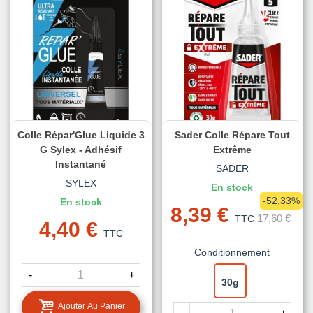
Colle Répar'Glue Liquide 3
Sader Colle Répare Tout
G Sylex - Adhésif
Extrême
Instantané
SADER
SYLEX
En stock
-52,33%
En stock
8,39 €
17,60 €
TTC
4,40 €
TTC
Conditionnement
-
+
30g
Ajouter Au Panier