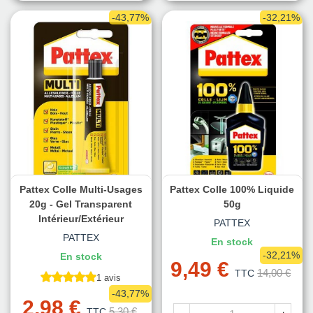
-43,77%
-32,21%
Pattex Colle Multi-Usages
Pattex Colle 100% Liquide
20g - Gel Transparent
50g
Intérieur/extérieur
PATTEX
PATTEX
En stock
-32,21%
En stock
9,49 €
14,00 €
TTC
1 avis
-43,77%
2,98 €
5,30 €
TTC