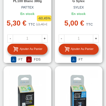
PL100 Blanc 380g
G Sylex
PATTEX
SYLEX
En stock
En stock
-60,45%
5,30 €
5,00 €
13,40 €
TTC
TTC
-
+
-
+
Ajouter Au Panier
Ajouter Au Panier
FT
FDS
FT