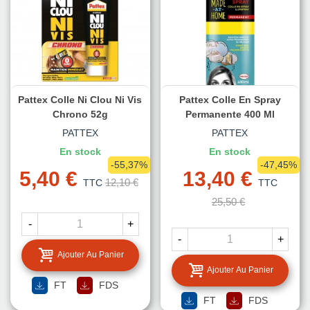
Pattex Colle Ni Clou Ni Vis
Pattex Colle En Spray
Chrono 52g
Permanente 400 Ml
PATTEX
PATTEX
En stock
En stock
-55,37%
-47,45%
5,40 €
13,40 €
12,10 €
TTC
TTC
25,50 €
-
+
-
+
Ajouter Au Panier
Ajouter Au Panier
FT
FDS
FT
FDS