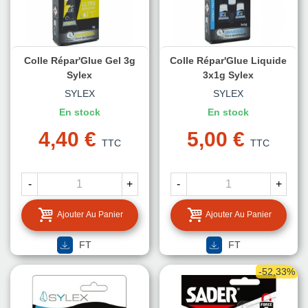
Colle Répar'Glue Gel 3g
Colle Répar'Glue Liquide
Sylex
3x1g Sylex
SYLEX
SYLEX
En stock
En stock
4,40 €
5,00 €
TTC
TTC
-
+
-
+
Ajouter Au Panier
Ajouter Au Panier
FT
FT
-52,33%