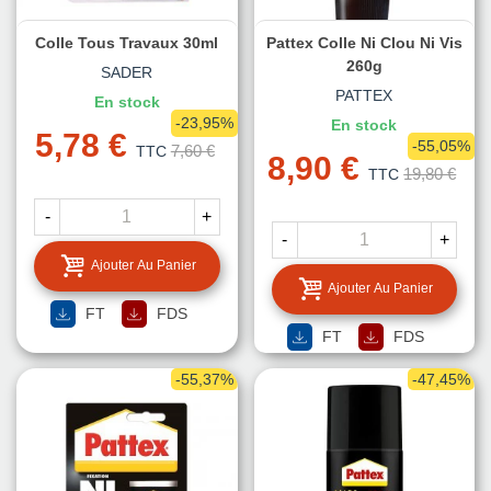
Colle Tous Travaux 30ml
Pattex Colle Ni Clou Ni Vis
260g
SADER
PATTEX
En stock
-23,95%
En stock
5,78 €
-55,05%
7,60 €
TTC
8,90 €
19,80 €
TTC
-
+
-
+
Ajouter Au Panier
Ajouter Au Panier
FT
FDS
FT
FDS
-55,37%
-47,45%