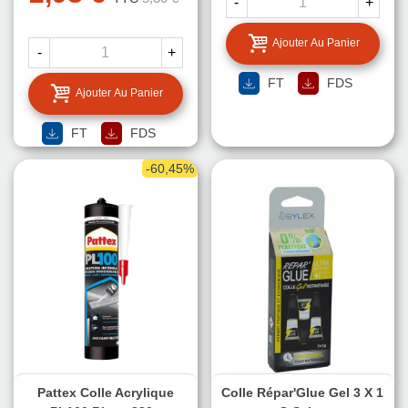
-
+
Ajouter Au Panier
-
+
FT
FDS
Ajouter Au Panier
FT
FDS
-60,45%
Pattex Colle Acrylique
Colle Répar'Glue Gel 3 X 1