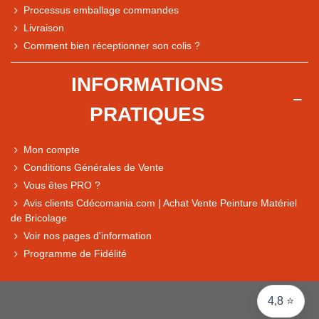
Processus emballage commandes
Livraison
Comment bien réceptionner son colis ?
Note du magasin sur Google
INFORMATIONS
Comparaison des performances du magasin
PRATIQUES
+ de 5 500 avis
● Exceptionnel
Mon compte
Express, Chez vous, Point relais, Retrait magasin
Conditions Générales de Vente
● Exceptionnel
Vous êtes PRO ?
Retours sous 14 jours
Avis clients Cdécomania.com | Achat Vente Peinture Matériel
de Bricolage
Voir nos pages d'information
● Exceptionnel
Programme de Fidélité
CB, PayPal 4x, Google Pay, Apple Pay, Alma
4,8 ⭐