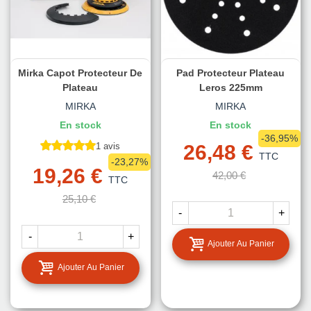
Mirka Capot Protecteur De
Pad Protecteur Plateau
Plateau
Leros 225mm
MIRKA
MIRKA
En stock
En stock
-36,95%
1 avis
26,48 €
TTC
-23,27%
19,26 €
42,00 €
TTC
25,10 €
-
+
-
+
Ajouter Au Panier
Ajouter Au Panier