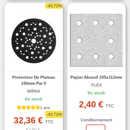
-43,72%
Protecteur De Plateau
Papier Abrasif 105x112mm
150mm Par 5
FLEX
MIRKA
En stock
En stock
2,40 €
TTC
1 avis
-43,72%
32,36 €
Conditionnement
TTC
57,50 €