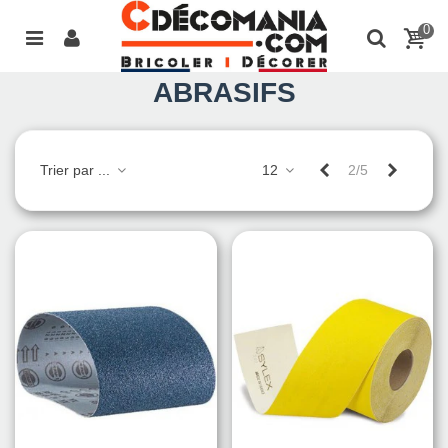
0
ABRASIFS
Précédent
Suivant
Trier par ...
12
2/5