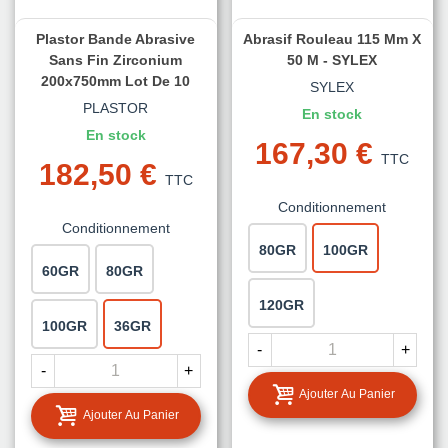
Plastor Bande Abrasive
Abrasif Rouleau 115 Mm X
Sans Fin Zirconium
50 M - SYLEX
200x750mm Lot De 10
SYLEX
PLASTOR
En stock
En stock
167,30 €
TTC
182,50 €
TTC
Conditionnement
Conditionnement
80GR
100GR
60GR
80GR
120GR
100GR
36GR
-
+
-
+
Ajouter Au Panier
Ajouter Au Panier