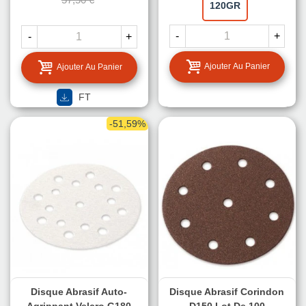
120GR
-
+
-
+
Ajouter Au Panier
Ajouter Au Panier
FT
-51,59%
Disque Abrasif Auto-
Disque Abrasif Corindon
Agrippant Velcro G180
D150 Lot De 100