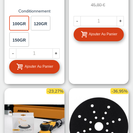
45,80 €
Conditionnement
-
+
100GR
120GR
Ajouter Au Panier
150GR
-
+
Ajouter Au Panier
-23,27%
-36,95%