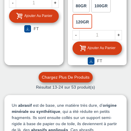
-
+
80GR
100GR
Ajouter Au Panier
120GR
FT
-
+
Ajouter Au Panier
FT
Chargez Plus De Produits
Résultat
13
-24 sur 53 produit(s)
Un
abrasif
est de base, une matière très dure, d’
origine
minérale ou synthétique
, qui a été réduite en petits
fragments. Ils sont ensuite collés sur un support semi-
rigide à base de papier ou de toile, ils deviennent à partir
de là, des
abrasifs appliqués
. Ces abrasifs