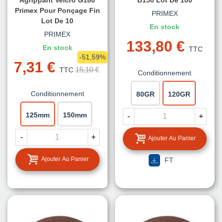
Primex Pour Ponçage Fin
PRIMEX
Lot De 10
En stock
PRIMEX
133,80 €
En stock
TTC
-51,59%
7,31 €
15,10 €
TTC
Conditionnement
Conditionnement
80GR
120GR
125mm
150mm
-
+
-
+
Ajouter Au Panier
Ajouter Au Panier
FT