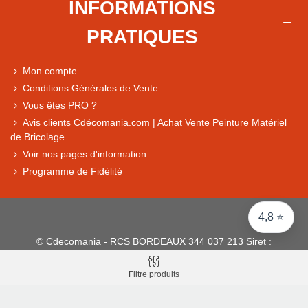
INFORMATIONS
Comparaison des performances du magasin
PRATIQUES
+ de 5 500 avis
● Exceptionnel
Mon compte
Express, Chez vous, Point relais, Retrait magasin
Conditions Générales de Vente
● Exceptionnel
Vous êtes PRO ?
Retours sous 14 jours
Avis clients Cdécomania.com | Achat Vente Peinture Matériel
de Bricolage
Voir nos pages d'information
● Exceptionnel
Programme de Fidélité
CB, PayPal 4x, Google Pay, Apple Pay, Alma
4,8 ⭐
© Cdecomania - RCS BORDEAUX 344 037 213 Siret :
344 037 213 001 31 - 1922-2026 Tous droits réservés
Filtre produits