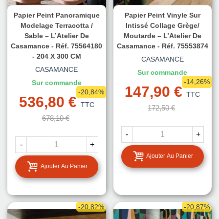
Papier Peint Panoramique
Papier Peint Vinyle Sur
Modelage Terracotta /
Intissé Collage Grège/
Sable – L’Atelier De
Moutarde – L’Atelier De
Casamance - Réf. 75564180
Casamance - Réf. 75553874
- 204 X 300 CM
CASAMANCE
CASAMANCE
Sur commande
-14,26%
Sur commande
147,90 €
-20,84%
TTC
536,80 €
TTC
172,50 €
678,10 €
-
+
-
+
Ajouter Au Panier
Ajouter Au Panier
-20,82%
-20,87%