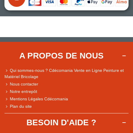
A PROPOS DE NOUS
Qui sommes-nous ? Cdécomania Vente en Ligne Peinture et
Matériel Bricolage
Nous contacter
Notre entrepôt
Mentions Légales Cdécomania
Plan du site
BESOIN D'AIDE ?