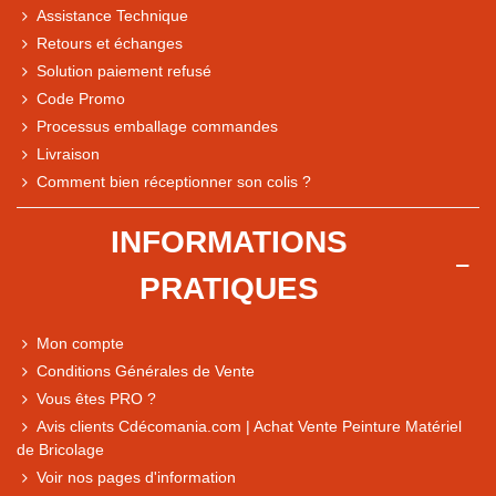
Assistance Technique
Retours et échanges
Solution paiement refusé
Code Promo
Processus emballage commandes
Livraison
Comment bien réceptionner son colis ?
Note du magasin sur Google
INFORMATIONS
Comparaison des performances du magasin
PRATIQUES
+ de 5 500 avis
● Exceptionnel
Mon compte
Express, Chez vous, Point relais, Retrait magasin
Conditions Générales de Vente
● Exceptionnel
Vous êtes PRO ?
Retours sous 14 jours
Avis clients Cdécomania.com | Achat Vente Peinture Matériel
de Bricolage
Voir nos pages d'information