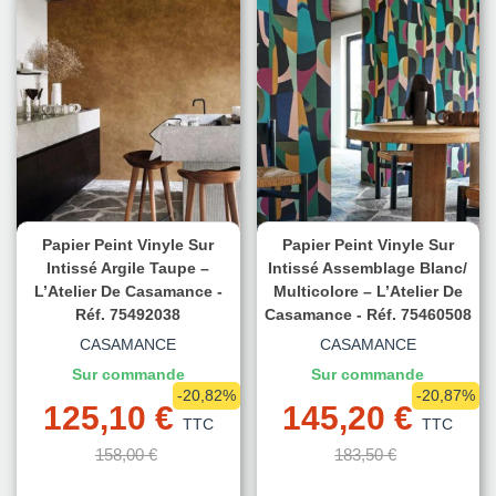
Papier Peint Vinyle Sur
Papier Peint Vinyle Sur
Intissé Argile Taupe –
Intissé Assemblage Blanc/
L’Atelier De Casamance -
Multicolore – L’Atelier De
Réf. 75492038
Casamance - Réf. 75460508
CASAMANCE
CASAMANCE
Sur commande
Sur commande
-20,82%
-20,87%
125,10 €
145,20 €
TTC
TTC
158,00 €
183,50 €