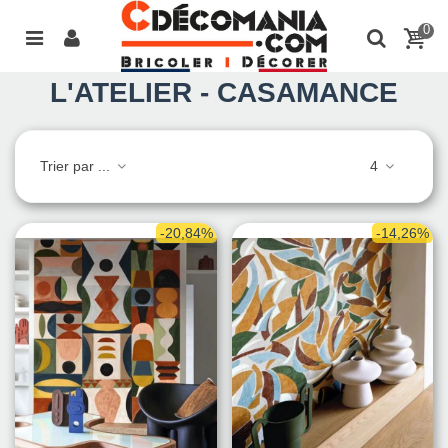
0
L'ATELIER - CASAMANCE
Trier par ...
4
-20,84%
-14,26%