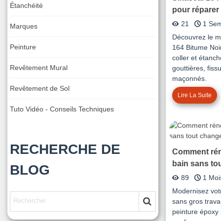
Étanchéité
pour réparer
21
1 Sem
Marques
Découvrez le ma
Peinture
164 Bitume Noir
coller et étanché
Revêtement Mural
gouttières, fiss
maçonnés.
Revêtement de Sol
Lire La Suite
Tuto Vidéo - Conseils Techniques
RECHERCHE DE
Comment réno
bain sans to
BLOG
89
1 Moi
Modernisez votr
sans gros trav
peinture époxy s