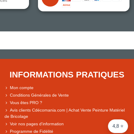
nces
Note du magasin sur Google
Comparaison des performances du magasin
+ de 5 500 avis
● Exceptionnel
Express, Chez vous, Point relais, Retrait magasin
INFORMATIONS PRATIQUES
● Exceptionnel
Retours sous 14 jours
Mon compte
Conditions Générales de Vente
Vous êtes PRO ?
● Exceptionnel
Avis clients Cdécomania.com | Achat Vente Peinture Matériel
CB, PayPal 4x, Google Pay, Apple Pay, Alma
de Bricolage
Voir nos pages d'information
4,8 ⭐
Programme de Fidélité