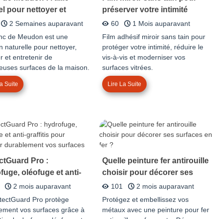
el pour nettoyer et
préserver votre intimité
er sa maison
2 Semaines auparavant
60
1 Mois auparavant
nc de Meudon est une
Film adhésif miroir sans tain pour
n naturelle pour nettoyer,
protéger votre intimité, réduire le
r et entretenir de
vis-à-vis et moderniser vos
uses surfaces de la maison.
surfaces vitrées.
a Suite
Lire La Suite
ctGuard Pro :
Quelle peinture fer antirouille
fuge, oléofuge et anti-
choisir pour décorer ses
itis pour protéger
surfaces en fer ?
2 mois auparavant
101
2 mois auparavant
lement vos surfaces
tectGuard Pro protège
Protégez et embellissez vos
ement vos surfaces grâce à
métaux avec une peinture pour fer