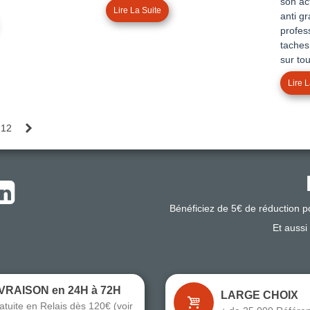
son ac
Lire La Suite
anti gr
profes
taches,
sur tou
Lire L
Suivant
12
Bénéficiez de 5€ de réduction 
Et aussi
IVRAISON en 24H à 72H
LARGE CHOIX
atuite en Relais dès 120€ (voir