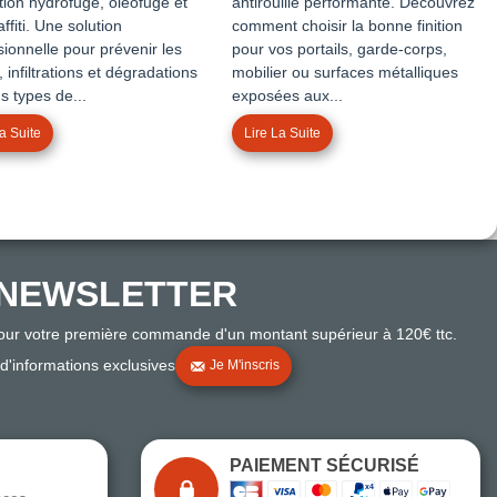
tion hydrofuge, oléofuge et
antirouille performante. Découvrez
affiti. Une solution
comment choisir la bonne finition
sionnelle pour prévenir les
pour vos portails, garde-corps,
 infiltrations et dégradations
mobilier ou surfaces métalliques
s types de...
exposées aux...
a Suite
Lire La Suite
NEWSLETTER
pour votre première commande d'un montant supérieur à 120€ ttc.
 d'informations exclusives
Je M'inscris
PAIEMENT SÉCURISÉ