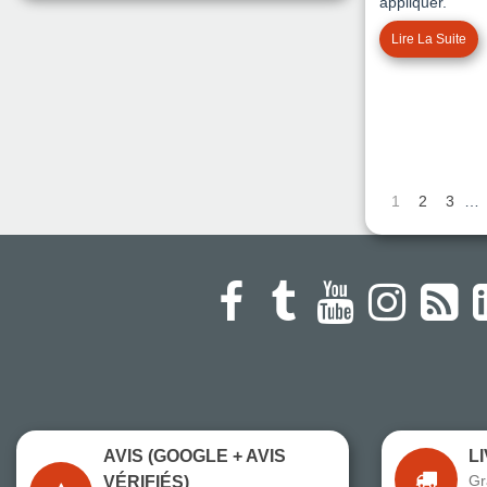
appliquer.
Lire La Suite
1
2
3
…
AVIS (GOOGLE + AVIS
L
Gr
VÉRIFIÉS)