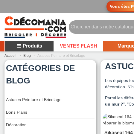
Vous êtes
P
Produits
VENTES FLASH
Marqu
Accueil
>
Blog
>
Astuces Peinture et Bricolage
ASTUC
CATÉGORIES DE
BLOG
Les équipes te
décoration. N'h
Parmi les diffé
Astuces Peinture et Bricolage
un mur ?
", "C
Bons Plans
Décoration
Sikaseal 164 