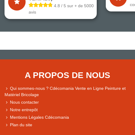
co
4.8 / 5 sur + de 5000
avis
A PROPOS DE NOUS
Qui sommes-nous ? Cdécomania Vente en Ligne Peinture et
Matériel Bricolage
Nous contacter
Notre entrepôt
Mentions Légales Cdécomania
Plan du site