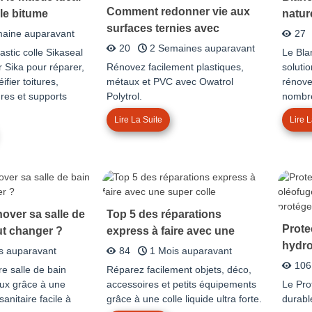
Comment redonner vie aux
 le bitume
natur
surfaces ternies avec
rénov
aine auparavant
27
l'Owatrol Polytrol ?
20
2 Semaines auparavant
stic colle Sikaseal
Le Bla
 Sika pour réparer,
Rénovez facilement plastiques,
solutio
ifier toitures,
métaux et PVC avec Owatrol
rénove
ures et supports
Polytrol.
nombre
Lire La Suite
Lire L
ver sa salle de
Top 5 des réparations
Prote
ut changer ?
express à faire avec une
hydro
super colle
s auparavant
84
1 Mois auparavant
graff
106
e salle de bain
Réparez facilement objets, déco,
durab
aux grâce à une
accessoires et petits équipements
Le Pro
anitaire facile à
grâce à une colle liquide ultra forte.
durabl