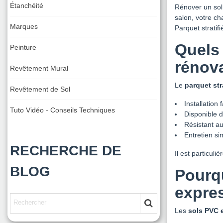
Étanchéité
Rénover un sol 
salon, votre ch
Marques
Parquet stratif
Quels 
Peinture
rénova
Revêtement Mural
Le
parquet stra
Revêtement de Sol
Installation
Tuto Vidéo - Conseils Techniques
Disponible d
Résistant au
Entretien si
RECHERCHE DE
Il est particuli
BLOG
Pourqu
expre
Les
sols PVC e