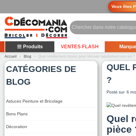
Vous êtes
P
Produits
VENTES FLASH
Marqu
Accueil
>
Blog
>
Quel revêtement choisir pour rénover rapidement son sol ?
QUEL 
CATÉGORIES DE
?
BLOG
Posté sur
6 mo
Astuces Peinture et Bricolage
Bons Plans
Quel r
pièce 
Décoration