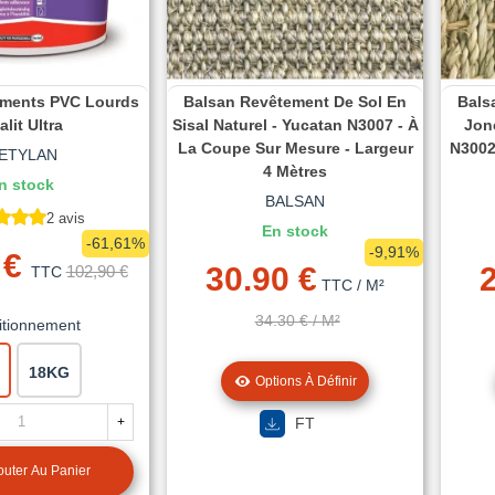
ements PVC Lourds
Balsan Revêtement De Sol En
Bals
lit Ultra
Sisal Naturel - Yucatan N3007 - À
Jonc
La Coupe Sur Mesure - Largeur
N3002
ETYLAN
4 Mètres
n stock
BALSAN
2 avis
En stock
-61,61%
-9,91%
 €
30.90 €
102,90 €
TTC
TTC
/ M²
34.30 €
/ M²
itionnement
18KG
Options À Définir
+
FT
outer Au Panier