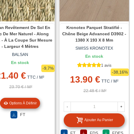
an Revêtement De Sol En
Kronotex Parquet Stratifié -
 De Mer Naturel - Along
Chêne Beige Advanced D3902 -
 - À La Coupe Sur Mesure
1380 X 193 X 8 Mm
- Largeur 4 Mètres
SWISS KRONOTEX
BALSAN
En stock
En stock
1 avis
-9,7%
-38,16%
21.40 €
13.90 €
TTC
/ M²
TTC
/ M²
23.70 €
/ M²
22.48 €
/ M²
Options À Définir
-
+
FT
Ajouter Au Panier
FT
FDS
FDES