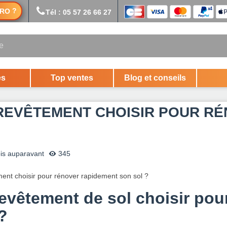
?
RO
Tél : 05 57 26 66 27
es
Top ventes
Blog et conseils
REVÊTEMENT CHOISIR POUR RÉ
is auparavant
345
evêtement de sol choisir pou
?