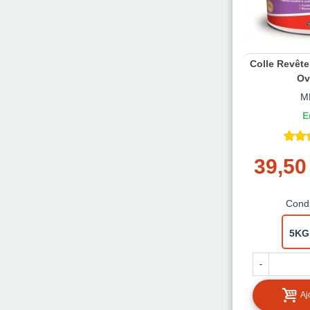
Colle Revêt
Ova
M
E
39,50
Cond
5KG
-
Aj