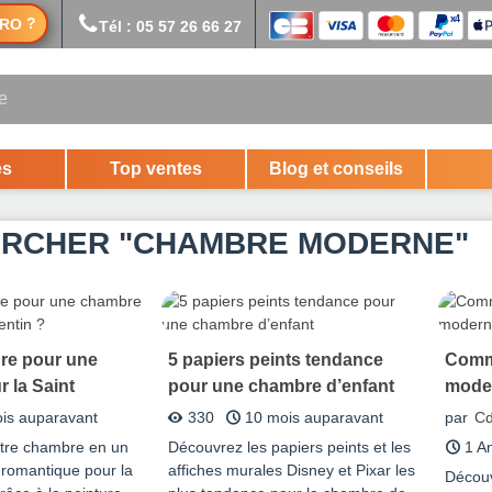
?
RO
Tél : 05 57 26 66 27
es
Top ventes
Blog et conseils
RCHER "CHAMBRE MODERNE"
ure pour une
5 papiers peints tendance
Comm
 la Saint
pour une chambre d’enfant
mode
is auparavant
330
10 mois auparavant
par
Cd
tre chambre en un
Découvrez les papiers peints et les
1 A
 romantique pour la
affiches murales Disney et Pixar les
Découv