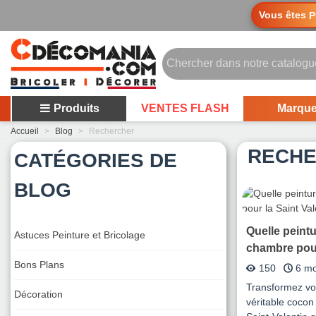
Vous êtes
P
Produits
VENTES FLASH
Marqu
Accueil
>
Blog
>
Rechercher
RECHE
CATÉGORIES DE
BLOG
Quelle peint
Astuces Peinture et Bricolage
chambre pour
Bons Plans
Valentin ?
150
6 mo
Transformez vo
Décoration
véritable cocon