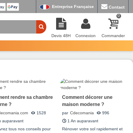
Entreprise Française
Contact
0
Devis 48H
Connexion
Commander
ent rendre sa chambre
Comment décorer une
rne ?
maison moderne ?
ecomania.com
1528
par
Cdecomania
996
n auparavant
1 An auparavant
rez tous nos conseils pour
Rénover votre sol rapidement et