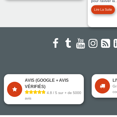
pour raviver la..
Lire La Suite
AVIS (GOOGLE + AVIS
L
Gr
VÉRIFIÉS)
co
4.8 / 5 sur + de 5000
avis