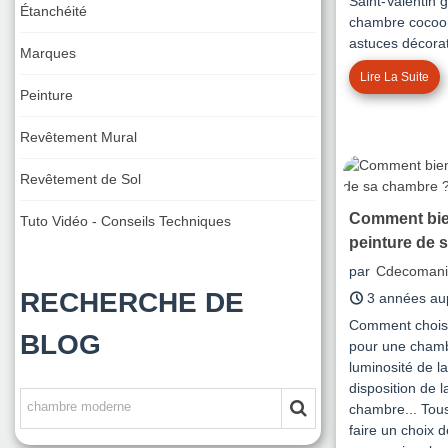
Saint-Valentin g
Étanchéité
chambre cocoon
astuces décorat
Marques
Lire La Suite
Peinture
Revêtement Mural
Revêtement de Sol
Comment bien
Tuto Vidéo - Conseils Techniques
peinture de 
par
Cdecomani
RECHERCHE DE
3 années au
Comment choisir
BLOG
pour une chamb
luminosité de la
disposition de l
chambre... Tous
faire un choix d