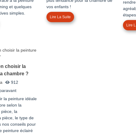
râce à la peinture
plus tendance pour la chambre de
rendre
ing et quelques
vos enfants !
agréab
ives simples.
étape
Lire La Suite
Lire L
 choisir la
sa chambre ?
a
912
paravant
 la peinture idéale
re selon la
 pièce, la
a pièce, le type de
 nos conseils pour
e peinture éclairé