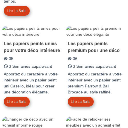
temps.
Lire La Suite
Les papiers peints unies
Les papiers peints
pour votre déco intérieure
premium pour une déco
élégante
35
36
3 Semaines auparavant
3 Semaines auparavant
Apportez du caractère à votre
Apportez du caractère à votre
intérieur avec un papier peint
intérieur avec un papier peint
uni Caselio, idéal pour créer
premium Farrow & Ball
une décoration élégante.
Brocade au style raffiné.
Lire La Suite
Lire La Suite