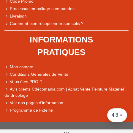
Code Promo
Processus emballage commandes
Livraison
Note du magasin sur Google
Comment bien réceptionner son colis ?
Comparaison des performances du magasin
+ de 5 500 avis
INFORMATIONS
● Exceptionnel
PRATIQUES
Express, Chez vous, Point relais, Retrait magasin
● Exceptionnel
Mon compte
Retours sous 14 jours
Conditions Générales de Vente
Vous êtes PRO ?
Avis clients Cdécomania.com | Achat Vente Peinture Matériel
● Exceptionnel
de Bricolage
CB, PayPal 4x, Google Pay, Apple Pay, Alma
Voir nos pages d'information
Programme de Fidélité
4,8 ⭐