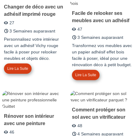
Changer de déco avec un
Facile de relooker ses
adhésif imprimé rouge
meubles avec un adhésif
27
effet bois
47
3 Semaines auparavant
3 Semaines auparavant
Personnalisez votre intérieur
avec un adhésif Vichy rouge
Transformez vos meubles avec
facile à poser pour relooker
un papier adhésif effet bois
meubles et objets déco.
facile à poser, idéal pour une
rénovation déco à petit budget.
Lire La Suite
Lire La Suite
Comment protéger son
Rénover son intérieur
sol avec un vitrificateur
avec une peinture
parquet ?
48
professionnelle Guittet
46
4 Semaines auparavant