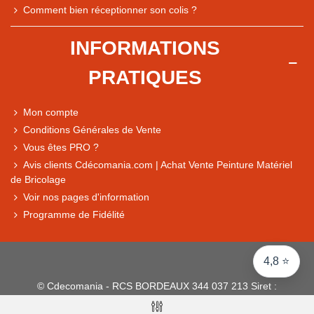
Comment bien réceptionner son colis ?
Note du magasin sur Google
INFORMATIONS
Comparaison des performances du magasin
PRATIQUES
+ de 5 500 avis
● Exceptionnel
Mon compte
Express, Chez vous, Point relais, Retrait magasin
Conditions Générales de Vente
● Exceptionnel
Vous êtes PRO ?
Retours sous 14 jours
Avis clients Cdécomania.com | Achat Vente Peinture Matériel
de Bricolage
Voir nos pages d'information
● Exceptionnel
Programme de Fidélité
CB, PayPal 4x, Google Pay, Apple Pay, Alma
4,8 ⭐
© Cdecomania - RCS BORDEAUX 344 037 213 Siret :
344 037 213 001 31 - 1922-2026 Tous droits réservés