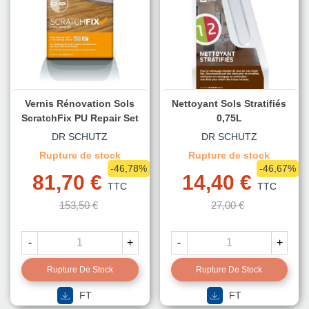
Vernis Rénovation Sols
Nettoyant Sols Stratifiés
ScratchFix PU Repair Set
0,75L
DR SCHUTZ
DR SCHUTZ
Rupture de stock
Rupture de stock
-46,78%
-46,67%
81,70 €
14,40 €
TTC
TTC
153,50 €
27,00 €
-
+
-
+
Rupture De Stock
Rupture De Stock
FT
FT