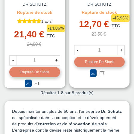
DR SCHUTZ
DR SCHUTZ
Rupture de stock
Rupture de stock
-45,96%
1 avis
12,70 €
TTC
-14,06%
21,40 €
23,50 €
TTC
24,90 €
-
+
-
+
Rupture De Stock
Rupture De Stock
FT
FT
Résultat
1
-8 sur 8 produit(s)
Depuis maintenant plus de 60 ans, l’entreprise
Dr. Schutz
est spécialisée dans la conception et le développement
de produits d’
entretien et de rénovation de sols
.
L’entreprise dont la devise reste historiquement la même