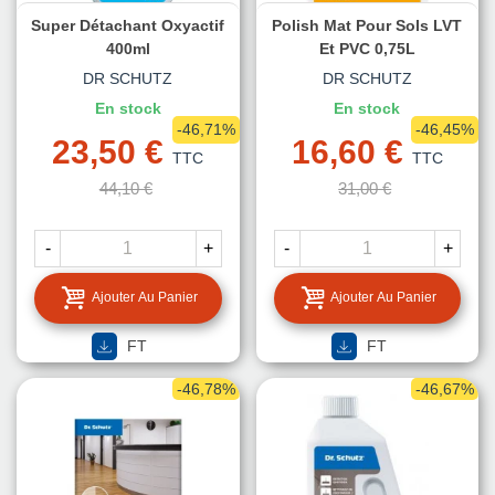
Super Détachant Oxyactif
Polish Mat Pour Sols LVT
400ml
Et PVC 0,75L
DR SCHUTZ
DR SCHUTZ
En stock
En stock
-46,71%
-46,45%
23,50 €
16,60 €
TTC
TTC
44,10 €
31,00 €
-
+
-
+
Ajouter Au Panier
Ajouter Au Panier
FT
FT
-46,78%
-46,67%