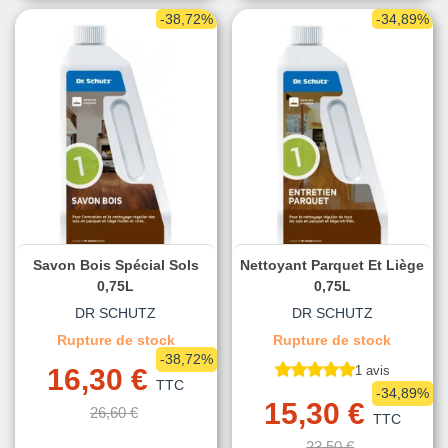
-38,72%
-34,89%
Savon Bois Spécial Sols
Nettoyant Parquet Et Liège
0,75L
0,75L
DR SCHUTZ
DR SCHUTZ
Rupture de stock
Rupture de stock
-38,72%
16,30 €
1 avis
TTC
-34,89%
15,30 €
26,60 €
TTC
23,50 €