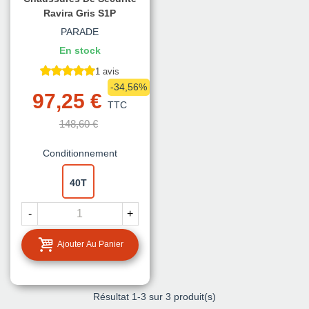
Ravira Gris S1P
PARADE
En stock
1 avis
-34,56%
97,25 €
TTC
148,60 €
Conditionnement
40T
-
+
Ajouter Au Panier
Résultat
1
-3 sur 3 produit(s)