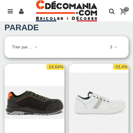
0
PARADE
Trier par ...
3
-24,64%
-33,4%