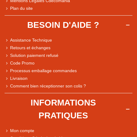
Mentions Légales Cdécomania
Plan du site
BESOIN D'AIDE ?
Assistance Technique
Retours et échanges
Solution paiement refusé
Code Promo
Processus emballage commandes
Livraison
Comment bien réceptionner son colis ?
Note du magasin sur Google
INFORMATIONS
Comparaison des performances du magasin
PRATIQUES
+ de 5 500 avis
● Exceptionnel
Mon compte
Express, Chez vous, Point relais, Retrait magasin