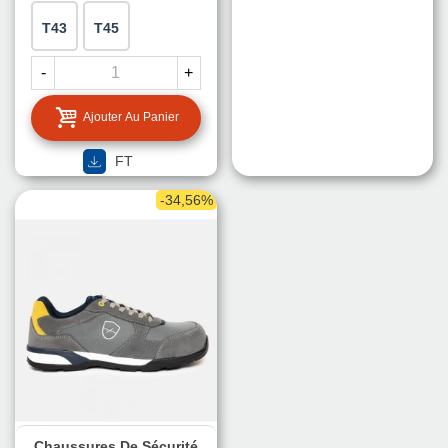
T43
T45
-
+
Ajouter Au Panier
FT
-34,56%
Chaussures De Sécurité