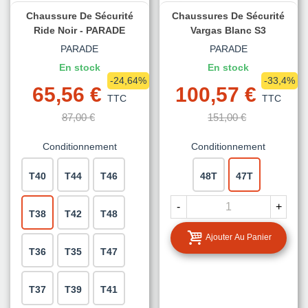
Chaussure De Sécurité
Chaussures De Sécurité
Ride Noir - PARADE
Vargas Blanc S3
PARADE
PARADE
En stock
En stock
-24,64%
-33,4%
65,56 €
100,57 €
TTC
TTC
87,00 €
151,00 €
Conditionnement
Conditionnement
T40
T44
T46
48T
47T
-
+
T38
T42
T48
Ajouter Au Panier
T36
T35
T47
T37
T39
T41