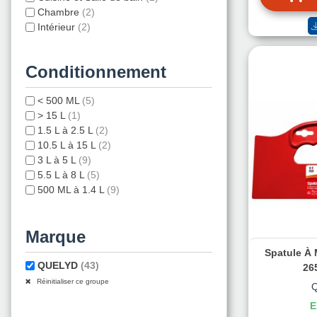
Chambre
(2)
Intérieur
(2)
Conditionnement
< 500 ML
(5)
> 15 L
(1)
1.5 L à 2.5 L
(2)
10.5 L à 15 L
(2)
3 L à 5 L
(9)
5.5 L à 8 L
(5)
500 ML à 1.4 L
(9)
8.5 L à 10 L
(3)
Marque
Spatule À 
QUELYD
(43)
26
Réinitialiser ce groupe
E