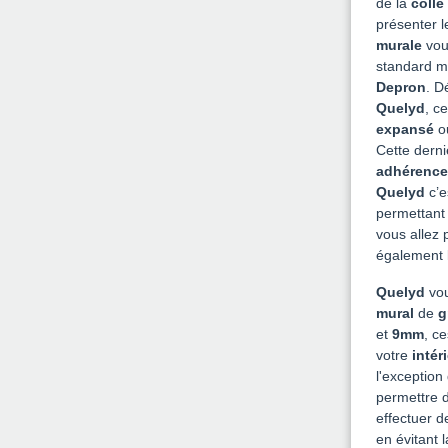
de la
colle
présenter 
murale
vous
standard m
Depron
. D
Quelyd
, c
expansé
o
Cette dern
adhérence
Quelyd
c’e
permettant
vous allez 
également 
Quelyd
vou
mural
de
g
et
9mm
, c
votre
intér
l'exception
permettre d
effectuer 
en évitant 