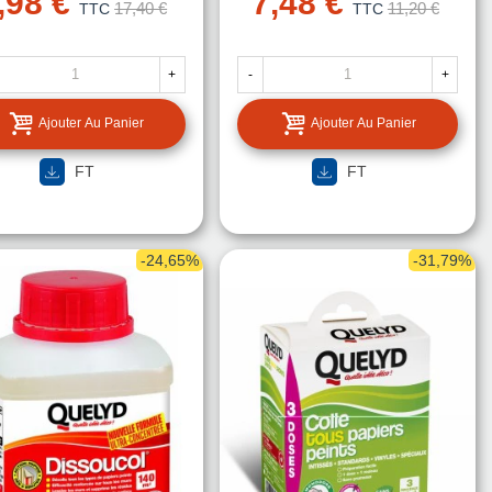
,98 €
7,48 €
17,40 €
11,20 €
TTC
TTC
+
-
+
Ajouter Au Panier
Ajouter Au Panier
FT
FT
-24,65%
-31,79%