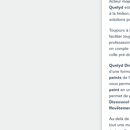
Acteur maj
Quelyd
est
à la finiti
solutions 
Toujours à
faciliter to
professionn
on compte 
colle pré-
Quelyd Di
d’une formu
peints
de 
vous perme
peint
en un
permet de
Dissoucol
Revêtemen
Au-delà de
tout une m