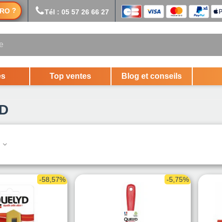
?
RO
Tél : 05 57 26 66 27
es
Top ventes
Blog et conseils
D
.
-58,57%
-5,75%