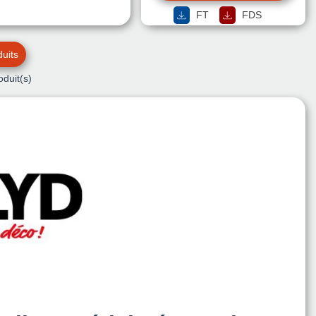
FT
FDS
uits
oduit(s)