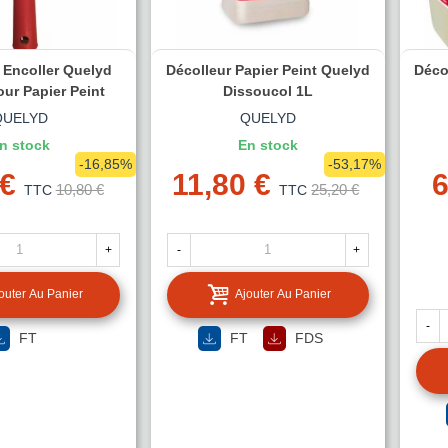
 Encoller Quelyd
Décolleur Papier Peint Quelyd
Déco
ur Papier Peint
Dissoucol 1L
QUELYD
QUELYD
n stock
En stock
-16,85%
-53,17%
 €
11,80 €
6
10,80 €
25,20 €
TTC
TTC
+
-
+
outer Au Panier
Ajouter Au Panier
-
FT
FT
FDS