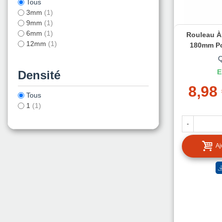
Tous
3mm
(1)
9mm
(1)
6mm
(1)
Rouleau À
12mm
(1)
180mm Po
E
Densité
8,98
Tous
1
(1)
-
Aj