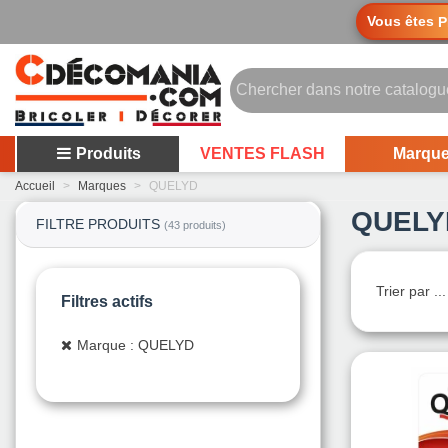
Vous êtes
P
Produits
VENTES FLASH
Marqu
Accueil
>
Marques
>
QUELYD
QUELY
FILTRE PRODUITS
(43 produits)
Trier par ..
Filtres actifs
Marque : QUELYD