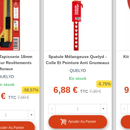
 Tapisserie 18mm
Spatule Mélangeuse Quelyd -
Kit
our Revêtements
Colle Et Peinture Anti Grumeaux
Muraux
QUELYD
QUELYD
En stock
-5,75%
n stock
6,88 €
9
-58,57%
7,30 €
TTC
 €
7,00 €
TTC
-
+
-
+
Ajouter Au Panier
outer Au Panier