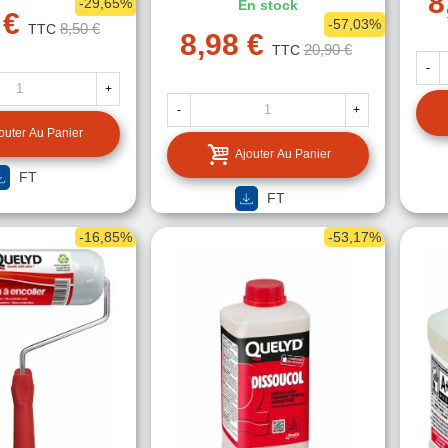
8
-29,65%
En stock
 €
-57,03%
8,50 €
TTC
8,98 €
20,90 €
TTC
-
+
-
+
outer Au Panier
Ajouter Au Panier
FT
FT
-16,85%
-53,17%