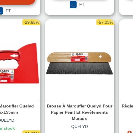
FT
FT
-29,65%
-57,03%
Maroufler Quelyd
Brosse À Maroufler Quelyd Pour
Règle
5x155mm
Papier Peint Et Revêtements
Muraux
QUELYD
QUELYD
n stock