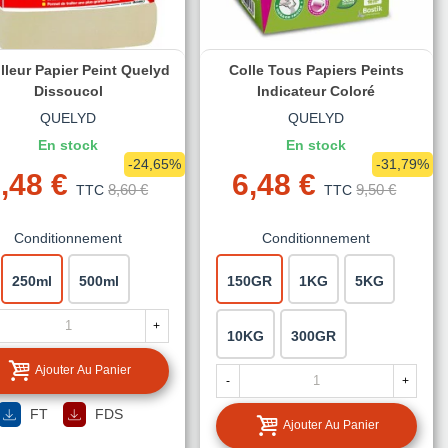
lleur Papier Peint Quelyd
Colle Tous Papiers Peints
Dissoucol
Indicateur Coloré
QUELYD
QUELYD
En stock
En stock
-24,65%
-31,79%
,48 €
6,48 €
8,60 €
9,50 €
TTC
TTC
Conditionnement
Conditionnement
250ml
500ml
150GR
1KG
5KG
+
10KG
300GR
Ajouter Au Panier
-
+
FT
FDS
Ajouter Au Panier