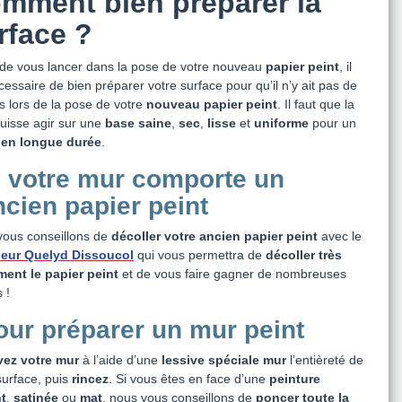
mment bien préparer la
rface ?
de vous lancer dans la pose de votre nouveau
papier peint
, il
cessaire de bien préparer votre surface pour qu’il n’y ait pas de
s lors de la pose de votre
nouveau papier peint
. Il faut que la
puisse agir sur une
base saine
,
sec
,
lisse
et
uniforme
pour un
ien longue durée
.
i votre mur comporte un
ncien papier peint
vous conseillons de
décoller votre ancien papier peint
avec le
leur Quelyd Dissoucol
qui vous permettra de
décoller très
ment le papier peint
et de vous faire gagner de nombreuses
 !
our préparer un mur peint
vez votre mur
à l’aide d’une
lessive spéciale
mur
l’entièreté de
surface, puis
rincez
. Si vous êtes en face d’une
peinture
nt
,
satinée
ou
mat
, nous vous conseillons de
poncer
toute la