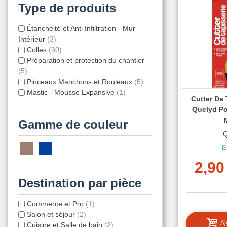
Type de produits
Étanchéité et Anti Infiltration - Mur
Intérieur
(3)
Colles
(30)
Préparation et protection du chantier
(5)
Pinceaux Manchons et Rouleaux
(5)
Mastic - Mousse Expansive
(1)
Cutter De
Quelyd P
Gamme de couleur
E
2,90
Destination par pièce
-
Commerce et Pro
(1)
Salon et séjour
(2)
Aj
Cuisine et Salle de bain
(2)