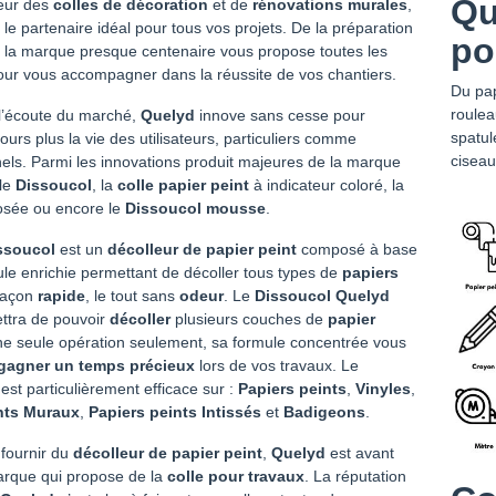
Qu
eur des
colles de décoration
et de
rénovations murales
,
 le partenaire idéal pour tous vos projets.
De la préparation
po
on, la marque presque centenaire vous propose toutes les
pour vous accompagner dans la réussite de vos chantiers.
Du pap
roulea
 l’écoute du marché,
Quelyd
innove sans cesse pour
spatul
ujours plus la vie des utilisateurs, particuliers comme
ciseau
els. Parmi les innovations produit majeures de la marque
le
Dissoucol
, la
colle papier peint
à indicateur coloré, la
dosée ou encore le
Dissoucol mousse
.
ssoucol
est un
décolleur de papier peint
composé à base
le enrichie permettant de décoller tous types de
papiers
façon
rapide
, le tout sans
odeur
. Le
Dissoucol Quelyd
ttra de pouvoir
décoller
plusieurs couches de
papier
e seule opération seulement, sa formule concentrée vous
gagner un temps précieux
lors de vos travaux. Le
est particulièrement efficace sur :
Papiers peints
,
Vinyles
,
ts Muraux
,
Papiers peints Intissés
et
Badigeons
.
 fournir du
décolleur de papier peint
,
Quelyd
est avant
arque qui propose de la
colle pour travaux
. La réputation