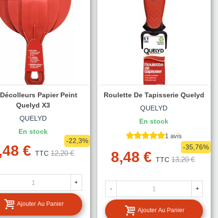
 Décolleurs Papier Peint
Roulette De Tapisserie Quelyd
Quelyd X3
QUELYD
QUELYD
En stock
En stock
1 avis
-22,3%
,48 €
-35,76%
12,20 €
8,48 €
TTC
13,20 €
TTC
+
-
+
Ajouter Au Panier
Ajouter Au Panier