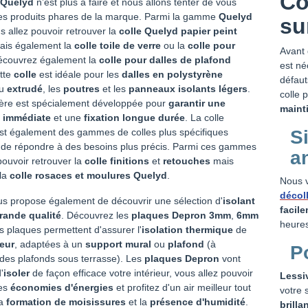
Co
 Quelyd
n’est plus à faire et nous allons tenter de vous
les produits phares de la marque. Parmi la gamme
Quelyd
su
 allez pouvoir retrouver la
colle Quelyd papier peint
ais également la
colle toile de verre
ou la
colle pour
Avant 
écouvrez également la
colle pour dalles de plafond
est né
ette
colle
est idéale pour les
dalles en polystyrène
défaut
u
extrudé
, les
poutres
et les
panneaux isolants légers
.
colle 
ière est spécialement développée pour
garantir une
maint
 immédiate
et une
fixation longue durée
. La colle
S
st également des gammes de colles plus spécifiques
 de répondre à des besoins plus précis. Parmi ces gammes
a
pouvoir retrouver la
colle finitions
et
retouches
mais
la
colle rosaces et moulures Quelyd
.
Nous 
décol
s propose également de découvrir une sélection d'
isolant
facile
rande qualité
. Découvrez les
plaques Depron 3mm
,
6mm
heures
es plaques permettent d'assurer l'
isolation thermique
de
ieur
, adaptées à un
support mural
ou
plafond
(
à
P
 des plafonds sous terrasse). Les
plaques Depron
vont
'
isoler
de façon efficace votre intérieur, vous allez pouvoir
Lessi
des
économies d'énergies
et profitez d'un air meilleur tout
votre 
la
formation de moisissures
et la
présence d'humidité
.
brilla