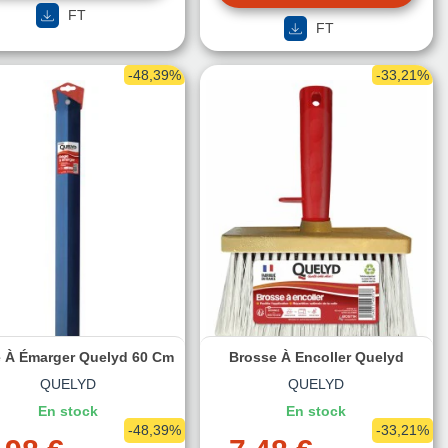
FT
FT
-48,39%
-33,21%
 À Émarger Quelyd 60 Cm
Brosse À Encoller Quelyd
QUELYD
QUELYD
En stock
En stock
-48,39%
-33,21%