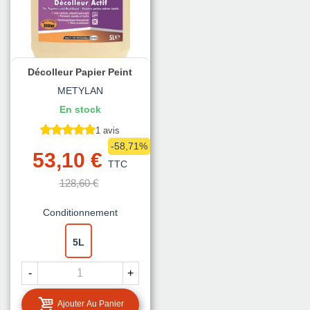
Décolleur Papier Peint
METYLAN
En stock
1 avis
-58,71%
53,10 €
TTC
128,60 €
Conditionnement
5L
-
+
Ajouter Au Panier