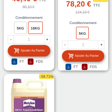
TTC
78,20 €
TTC
80,10 €
124,10 €
Conditionnement
Conditionnement
5KG
18KG
5KG
-
+
-
+
Ajouter Au Panier
Ajouter Au Panier
FT
FDS
FT
FDS
-58,71%