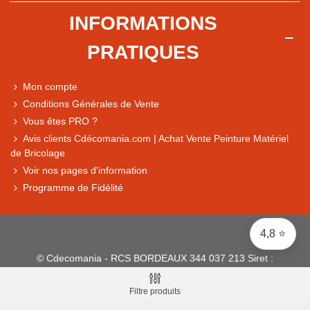
Note du magasin sur Google
INFORMATIONS
Comparaison des performances du magasin
PRATIQUES
+ de 5 500 avis
● Exceptionnel
Mon compte
Express, Chez vous, Point relais, Retrait magasin
Conditions Générales de Vente
● Exceptionnel
Vous êtes PRO ?
Retours sous 14 jours
Avis clients Cdécomania.com | Achat Vente Peinture Matériel
de Bricolage
Voir nos pages d'information
● Exceptionnel
Programme de Fidélité
CB, PayPal 4x, Google Pay, Apple Pay, Alma
4,8 ⭐
© Cdecomania - RCS BORDEAUX 344 037 213 Siret :
344 037 213 001 31 - 1922-2026 Tous droits réservés
Filtre produits