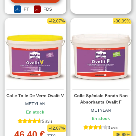
FT
FDS
-42,07%
-36,99%
Colle Toile De Verre Ovalit V
Colle Spéciale Fonds Non
Absorbants Ovalit F
METYLAN
METYLAN
En stock
En stock
5 avis
3 avis
-42,07%
46,40 €
-36,99%