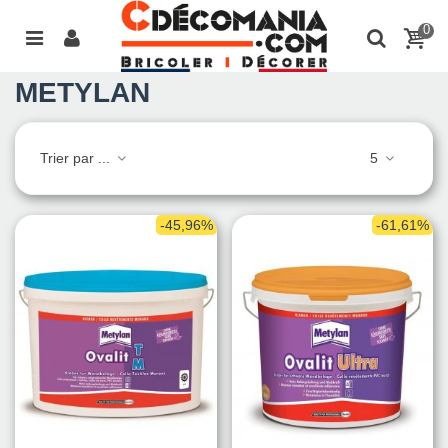
0
METYLAN
Trier par ...
5
-45,96%
-61,61%