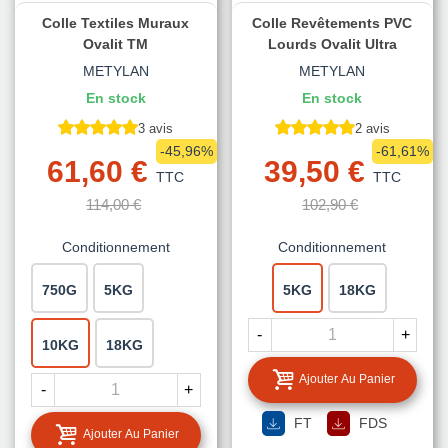
Colle Textiles Muraux
Colle Revêtements PVC
Ovalit TM
Lourds Ovalit Ultra
METYLAN
METYLAN
En stock
En stock
3 avis
2 avis
-45,96%
-61,61%
61,60 €
39,50 €
TTC
TTC
114,00 €
102,90 €
Conditionnement
Conditionnement
750G
5KG
5KG
18KG
-
+
10KG
18KG
Ajouter Au Panier
-
+
FT
FDS
Ajouter Au Panier