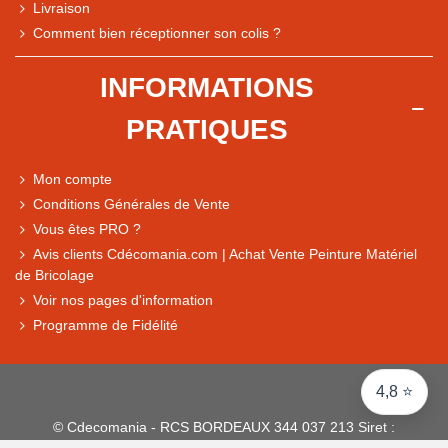
Livraison
Comment bien réceptionner son colis ?
Note du magasin sur Google
INFORMATIONS
Comparaison des performances du magasin
PRATIQUES
+ de 5 500 avis
● Exceptionnel
Mon compte
Express, Chez vous, Point relais, Retrait magasin
Conditions Générales de Vente
● Exceptionnel
Vous êtes PRO ?
Retours sous 14 jours
Avis clients Cdécomania.com | Achat Vente Peinture Matériel
de Bricolage
Voir nos pages d'information
● Exceptionnel
Programme de Fidélité
CB, PayPal 4x, Google Pay, Apple Pay, Alma
4,8 ⭐
© Cdecomania - RCS BORDEAUX 344 037 213 Siret :