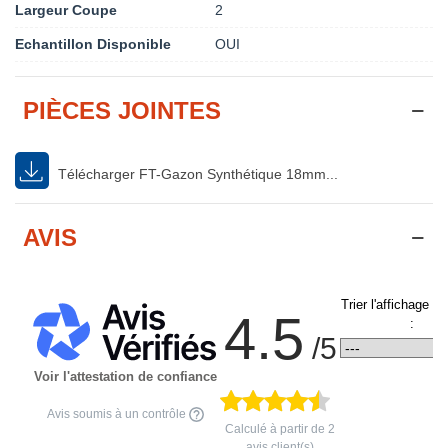
Largeur Coupe
2
Echantillon Disponible
OUI
PIÈCES JOINTES
Télécharger FT-Gazon Synthétique 18mm...
AVIS
Trier l'affichage d
4.5
:
/5
Voir l'attestation de confiance
Avis soumis à un contrôle
Calculé à partir de
2
avis client(s)