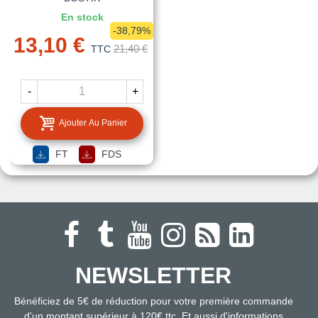
En stock
-38,79%
13,10 €
21,40 €
TTC
-
+
Ajouter Au Panier
FT
FDS
NEWSLETTER
Bénéficiez de 5€ de réduction pour votre première commande
d'un montant supérieur à 120€ ttc. Et aussi d'informations