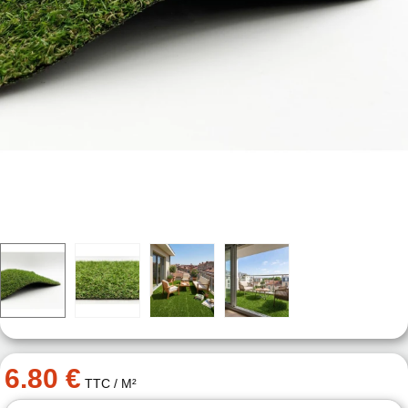
6.80 €
TTC
/ M²