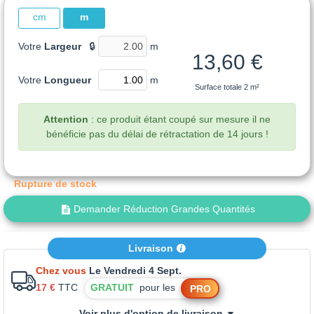
cm
m
Votre
Largeur
🔒
m
13,60 €
Votre
Longueur
m
Surface totale
2 m²
Attention
: ce produit étant coupé sur mesure il ne
bénéficie pas du délai de rétractation de 14 jours !
Rupture de stock
Demander Réduction Grandes Quantités
Livraison
Chez vous
Le Vendredi 4 Sept.
17 €
TTC
GRATUIT
pour les
PRO
Voir plus d'option de livraison