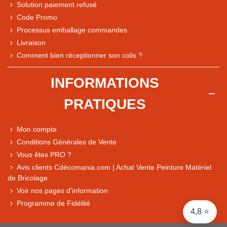
Solution paiement refusé
Code Promo
Processus emballage commandes
Livraison
Note du magasin sur Google
Comment bien réceptionner son colis ?
Comparaison des performances du magasin
+ de 5 500 avis
INFORMATIONS
● Exceptionnel
PRATIQUES
Express, Chez vous, Point relais, Retrait magasin
● Exceptionnel
Mon compte
Retours sous 14 jours
Conditions Générales de Vente
Vous êtes PRO ?
Avis clients Cdécomania.com | Achat Vente Peinture Matériel
● Exceptionnel
de Bricolage
CB, PayPal 4x, Google Pay, Apple Pay, Alma
Voir nos pages d'information
Programme de Fidélité
4,8 ⭐