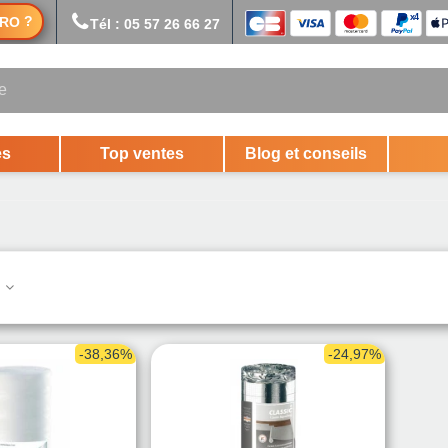
?
RO
Tél : 05 57 26 66 27
es
Top ventes
Blog et conseils
.
-38,36%
-24,97%