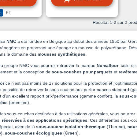
FT
Résultat
1
-2 sur 2 prod
rise
NMC
a été fondée en Belgique au début des années 1950 par Gert N
ménagères en proposant une éponge en mousse de polyuréthane. Désor
ans le domaine des
mousses synthétiques
.
du groupe NMC vous pourrez retrouver la marque
Nomafloor
, celle-ci
ement et la conception de
sous-couches pour parquets
et
revêteme
or
ce n’est pas moins de 17 solutions pour la protection et l’optimisati
a possible de retrouver la sous-couche aux performances standard (ga
t d’un excellent rapport prix/performance (gamme confort), la
sous-co
vées
(premium).
des sous-couches destinées à des utilisations générales, vous pourre
 réservées à des applications spécifiques
. Ces différentes sous-co
ecial, avec de la
sous-couche isolation thermique
(Thermo),
sous
w),
sous-couches écologiques
(Green).