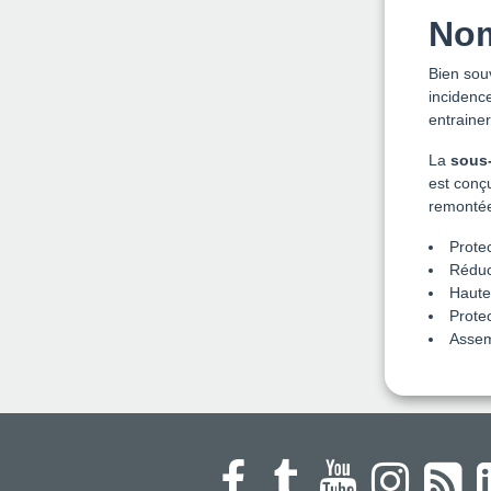
Nom
Bien sou
incidenc
entrainer
La
sous
est conç
remontée
Protec
Réduct
Haute
Prote
Assem