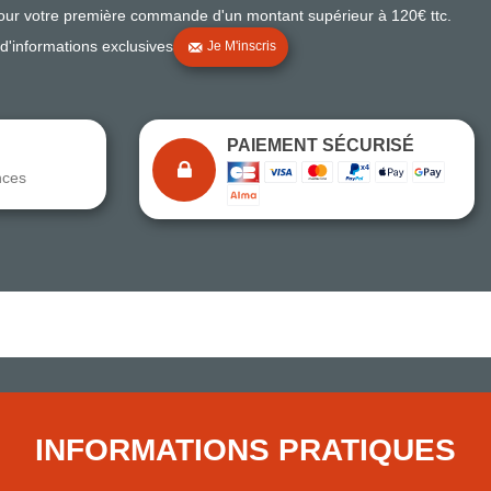
pour votre première commande d'un montant supérieur à 120€ ttc.
 d'informations exclusives
Je M'inscris
PAIEMENT SÉCURISÉ
nces
Note du magasin sur Google
Comparaison des performances du magasin
+ de 5 500 avis
● Exceptionnel
Express, Chez vous, Point relais, Retrait magasin
INFORMATIONS PRATIQUES
● Exceptionnel
Retours sous 14 jours