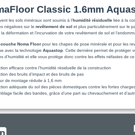
aFloor Classic 1.6mm Aqua
vent les sols minéraux sont soumis à l’
humidité résiduelle
liée à la co
es négatives sur le
revêtement de sol
et plus particulièrement sur le pa
 la déformation et l’incurvation de votre revêtement de sol et l’endomm
-couche Noma Floor
pour les chapes de pose minérale et pour les revê
ue avec la technologie
Aquastop
. Cette dernière permet de protéger v
s d’humidité et elle vous protège donc contre les effets néfastes de 
tion efficace contre l’humidité résiduelle de la construction
ion des bruits d’impact et des bruits de pas
ur de montage réduite à 1,6 mm
ction adéquate du sol des pièces domestiques contre les fortes charges 
blage facile des bandes, grâce d’une part au chevauchement et d’autr