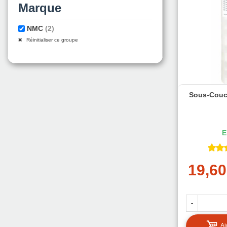
Marque
NMC
(2)
Réinitialiser ce groupe
Sous-Couc
E
19,60
-
Aj