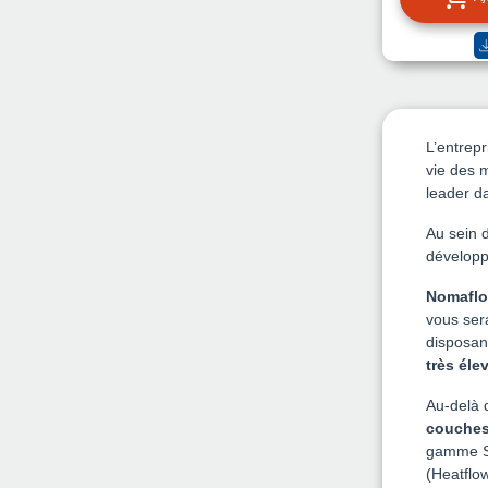
L’entrep
vie des 
leader d
Au sein 
développ
Nomaflo
vous ser
disposan
très éle
Au-delà 
couches
gamme Sp
(Heatflo