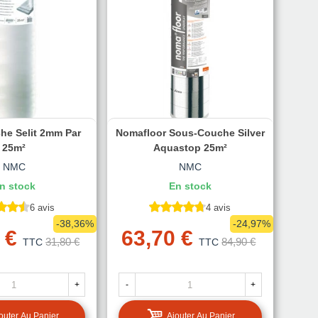
he Selit 2mm Par
Nomafloor Sous-Couche Silver
25m²
Aquastop 25m²
NMC
NMC
n stock
En stock
6 avis
4 avis
-38,36%
-24,97%
 €
63,70 €
31,80 €
84,90 €
TTC
TTC
+
-
+
outer Au Panier
Ajouter Au Panier