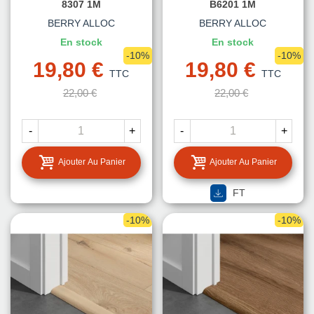
8307 1M
B6201 1M
BERRY ALLOC
BERRY ALLOC
En stock
En stock
-10%
-10%
19,80 €
19,80 €
TTC
TTC
22,00 €
22,00 €
-
+
-
+
Ajouter Au Panier
Ajouter Au Panier
FT
-10%
-10%