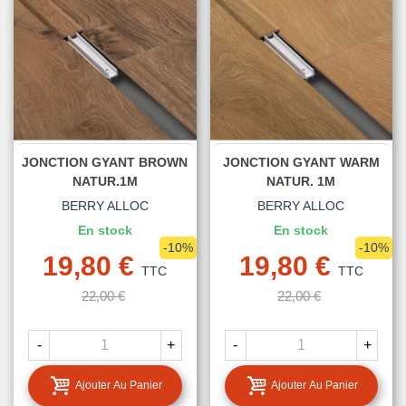
JONCTION GYANT BROWN
JONCTION GYANT WARM
NATUR.1M
NATUR. 1M
BERRY ALLOC
BERRY ALLOC
En stock
En stock
-10%
-10%
19,80 €
19,80 €
TTC
TTC
22,00 €
22,00 €
-
+
-
+
Ajouter Au Panier
Ajouter Au Panier