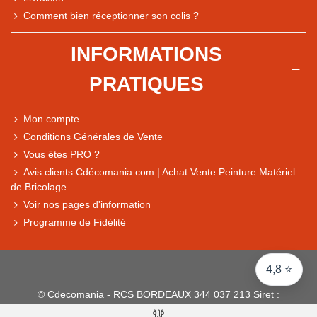
Comment bien réceptionner son colis ?
Note du magasin sur Google
INFORMATIONS
Comparaison des performances du magasin
PRATIQUES
+ de 5 500 avis
● Exceptionnel
Mon compte
Express, Chez vous, Point relais, Retrait magasin
Conditions Générales de Vente
● Exceptionnel
Vous êtes PRO ?
Retours sous 14 jours
Avis clients Cdécomania.com | Achat Vente Peinture Matériel
de Bricolage
Voir nos pages d'information
● Exceptionnel
Programme de Fidélité
CB, PayPal 4x, Google Pay, Apple Pay, Alma
4,8 ⭐
© Cdecomania - RCS BORDEAUX 344 037 213 Siret :
344 037 213 001 31 - 1922-2026 Tous droits réservés