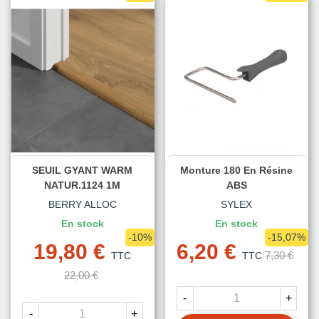
SEUIL GYANT WARM
Monture 180 En Résine
NATUR.1124 1M
ABS
BERRY ALLOC
SYLEX
En stock
En stock
-10%
-15,07%
19,80 €
6,20 €
7,30 €
TTC
TTC
22,00 €
-
+
-
+