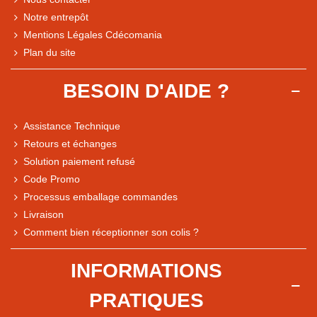
Notre entrepôt
Mentions Légales Cdécomania
Plan du site
BESOIN D'AIDE ?
Assistance Technique
Retours et échanges
Solution paiement refusé
Code Promo
Processus emballage commandes
Livraison
Note du magasin sur Google
Comment bien réceptionner son colis ?
Comparaison des performances du magasin
+ de 5 500 avis
INFORMATIONS
● Exceptionnel
PRATIQUES
Express, Chez vous, Point relais, Retrait magasin