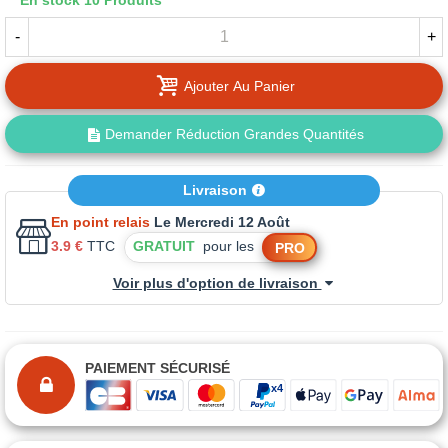
En stock
10 Produits
-
+
Ajouter Au Panier
Demander Réduction Grandes Quantités
Livraison
En point relais
Le Mercredi 12 Août
3.9 €
TTC
GRATUIT
pour les
PRO
Voir plus d'option de livraison
PAIEMENT SÉCURISÉ