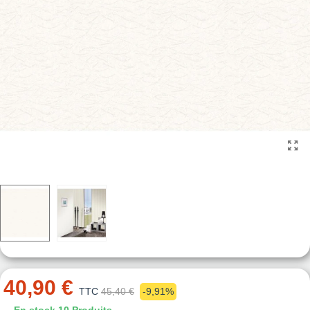
40,90 €
TTC
45,40 €
-9,91%