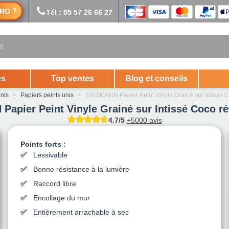
?
RO
Tél : 05 57 26 66 27
es
Top ventes
Blog et conseils
ints
>
Papiers peints unis
>
ERISMANN Papier Peint Vinyle Grainé sur Intissé C
apier Peint Vinyle Grainé sur Intissé Coco ré
4.7/5
+5000 avis
Points forts :
Lessivable
Bonne résistance à la lumière
Raccord libre
Encollage du mur
Entièrement arrachable à sec