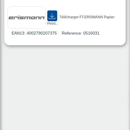
Télécharger FT-ERISMANN Papier
Peint...
EAN13:
4002790207375
Reference:
0516031