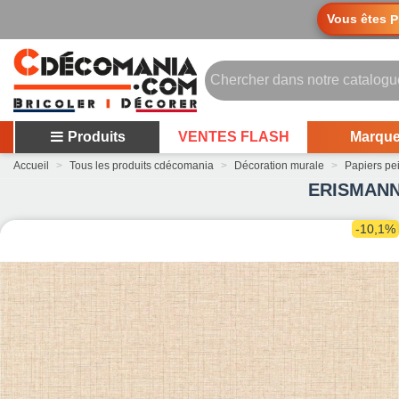
Vous êtes
P
Produits
VENTES FLASH
Marqu
Accueil
>
Tous les produits cdécomania
>
Décoration murale
>
Papiers pe
ERISMANN P
-10,1%