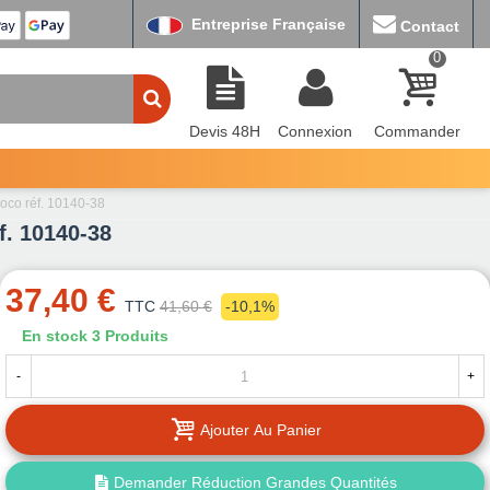
Entreprise Française
Contact
0
Devis 48H
Connexion
Commander
oco réf. 10140-38
f. 10140-38
37,40 €
TTC
41,60 €
-10,1%
En stock
3 Produits
-
+
Ajouter Au Panier
Demander Réduction Grandes Quantités