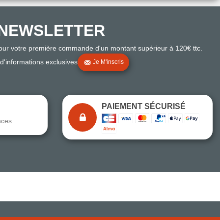
NEWSLETTER
pour votre première commande d'un montant supérieur à 120€ ttc.
 d'informations exclusives
Je M'inscris
PAIEMENT SÉCURISÉ
nces
Note du magasin sur Google
Comparaison des performances du magasin
+ de 5 500 avis
● Exceptionnel