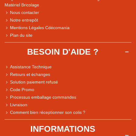
Matériel Bricolage
Nous contacter
Notre entrepôt
Mentions Légales Cdécomania
Plan du site
BESOIN D'AIDE ?
Assistance Technique
Retours et échanges
Solution paiement refusé
Code Promo
Processus emballage commandes
Livraison
Note du magasin sur Google
Comment bien réceptionner son colis ?
Comparaison des performances du magasin
+ de 5 500 avis
INFORMATIONS