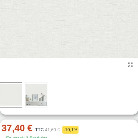
37,40 €
TTC
41,60 €
-10,1%