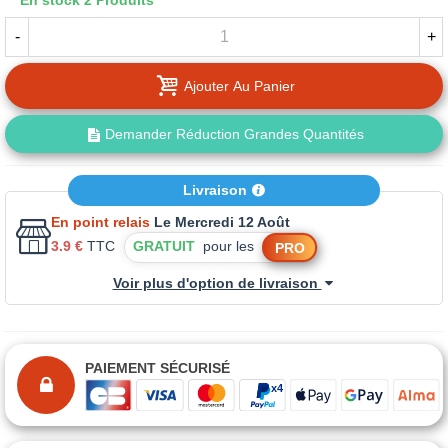
En stock
2 Produits
-
+
Ajouter Au Panier
Demander Réduction Grandes Quantités
Livraison
En point relais
Le Mercredi 12 Août
3.9 €
TTC
GRATUIT
pour les
PRO
Voir plus d'option de livraison
PAIEMENT SÉCURISÉ