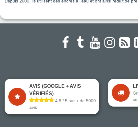
Depuis 2000, ils utilisent des encres à l'eau et ont ainsi réduit de pr
AVIS (GOOGLE + AVIS
L
Gr
VÉRIFIÉS)
co
4.8 / 5 sur + de 5000
avis