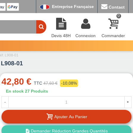
Entreprise Française
Contact
0
Devis 48H
Connexion
Commander
réf. L908-01
 L908-01
42,80 €
TTC
47,60 €
-10,08%
En stock
27 Produits
-
+
Ajouter Au Panier
Demander Réduction Grandes Quantités