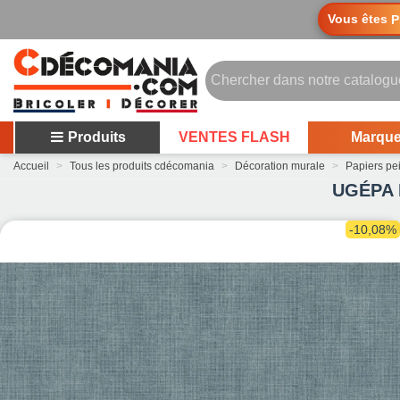
Vous êtes
P
Produits
VENTES FLASH
Marqu
Accueil
>
Tous les produits cdécomania
>
Décoration murale
>
Papiers pe
UGÉPA P
-10,08%