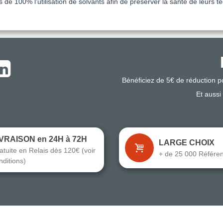
ès de 100% l'utilisation de solvants afin de préserver la santé de leurs 
Bénéficiez de 5€ de réduction 
Et aussi
IVRAISON en 24H à 72H
LARGE CHOIX
atuite en Relais dès 120€ (voir
+ de 25 000 Référe
nditions)