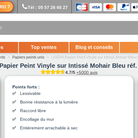
?
RO
Tél : 05 57 26 66 27
es
Top ventes
Blog et conseils
ints
>
Papiers peints unis
>
UGÉPA Papier Peint Vinyle sur Intissé Mohair Bleu 
apier Peint Vinyle sur Intissé Mohair Bleu réf.
4.7/5
+5000 avis
Points forts :
Lessivable
Bonne résistance à la lumière
Raccord libre
Encollage du mur
Entièrement arrachable à sec