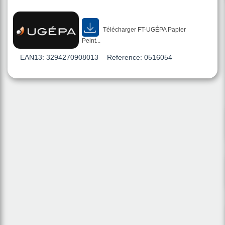
Télécharger FT-UGÉPA Papier
Peint...
EAN13:
3294270908013
Reference:
0516054