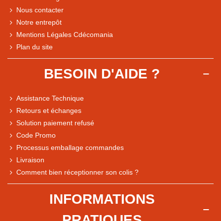
Nous contacter
Notre entrepôt
Mentions Légales Cdécomania
Plan du site
BESOIN D'AIDE ?
Assistance Technique
Retours et échanges
Solution paiement refusé
Code Promo
Processus emballage commandes
Livraison
Note du magasin sur Google
Comment bien réceptionner son colis ?
Comparaison des performances du magasin
+ de 5 500 avis
INFORMATIONS
● Exceptionnel
PRATIQUES