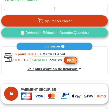
En stock
5 Produits
-
+
Ajouter Au Panier
Demander Réduction Grandes Quantités
Livraison
En point relais
Le Mardi 11 Août
3.9 €
TTC
GRATUIT
pour les
PRO
Voir plus d'option de livraison
PAIEMENT SÉCURISÉ