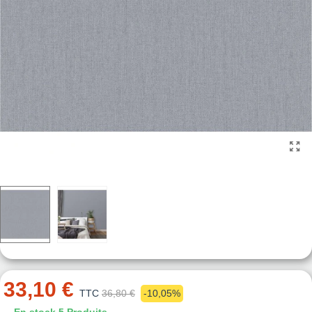
33,10 €
TTC
36,80 €
-10,05%