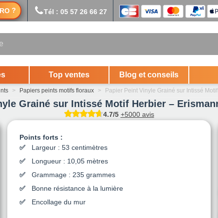
?
RO
Tél : 05 57 26 66 27
es
Top ventes
Blog et conseils
ints
>
Papiers peints motifs floraux
>
Papier Peint Vinyle Grainé sur Intissé Moti
nyle Grainé sur Intissé Motif Herbier – Erismann
4.7/5
+5000 avis
Points forts :
Largeur : 53 centimètres
Longueur : 10,05 mètres
Grammage : 235 grammes
Bonne résistance à la lumière
Encollage du mur