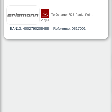
Télécharger FDS-Papier Peint
Vinyle...
EAN13:
4002790208488
Reference:
0517001