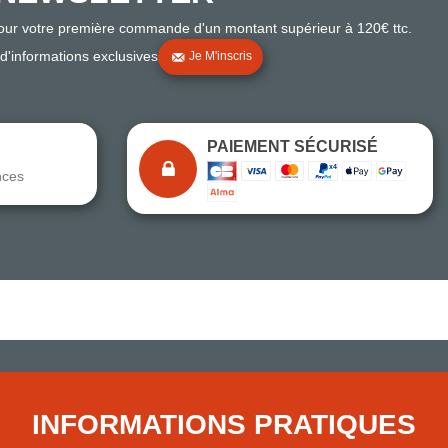
pour votre première commande d'un montant supérieur à 120€ ttc.
 d'informations exclusives
Je M'inscris
PAIEMENT SÉCURISÉ
nces
Note du magasin sur Google
Comparaison des performances du magasin
+ de 5 500 avis
● Exceptionnel
Express, Chez vous, Point relais, Retrait magasin
INFORMATIONS PRATIQUES
● Exceptionnel