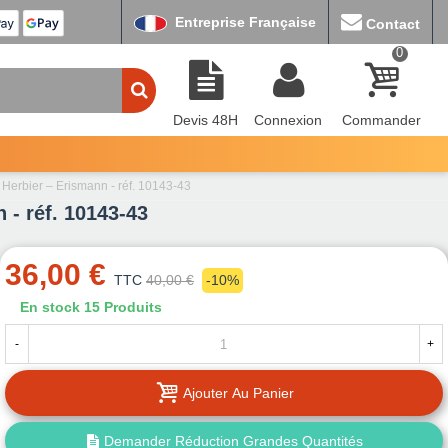
Entreprise Française
Contact
0
Devis 48H
Connexion
Commander
f Herbier – Erismann - réf. 10143-43
 - réf. 10143-43
36,00 €
TTC
40,00 €
-10%
En stock
15 Produits
-
+
Ajouter Au Panier
Demander Réduction Grandes Quantités