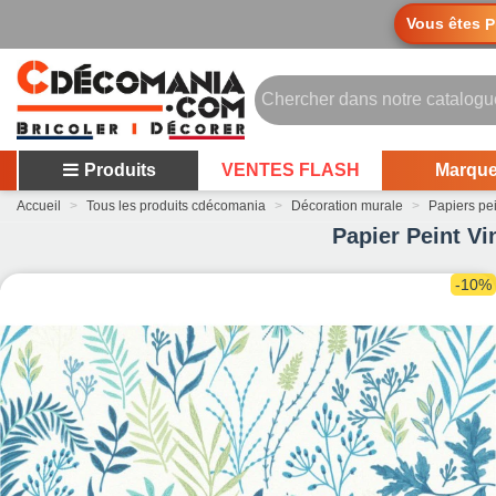
Vous êtes
P
Produits
VENTES FLASH
Marqu
Accueil
>
Tous les produits cdécomania
>
Décoration murale
>
Papiers pe
Papier Peint Vi
-10%