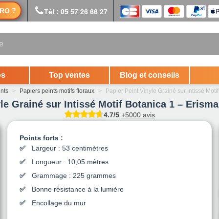
?
RO
Tél : 05 57 26 66 27
es
Top ventes
Blog et conseils
ints
>
Papiers peints motifs floraux
>
Papier Peint Vinyle Grainé sur Intissé Moti
le Grainé sur Intissé Motif Botanica 1 – Erisma
4.7/5
+5000 avis
Points forts :
Largeur : 53 centimètres
Longueur : 10,05 mètres
Grammage : 225 grammes
Bonne résistance à la lumière
Encollage du mur