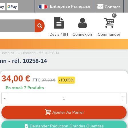
Entreprise Française
Contact
0
Devis 48H
Connexion
Commander
f Botanica 1 – Erismann - réf. 10258-14
nn - réf. 10258-14
34,00 €
TTC
37,80 €
-10,05%
En stock
7 Produits
-
+
Ajouter Au Panier
Demander Réduction Grandes Quantités