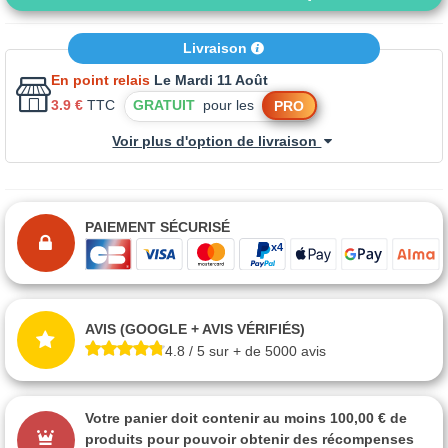
Livraison
En point relais
Le Mardi 11 Août
3.9 €
TTC
GRATUIT
pour les
PRO
Voir plus d'option de livraison
PAIEMENT SÉCURISÉ
AVIS (GOOGLE + AVIS VÉRIFIÉS)
4.8 / 5 sur + de 5000 avis
Votre panier doit contenir au moins 100,00 € de
produits pour pouvoir obtenir des récompenses