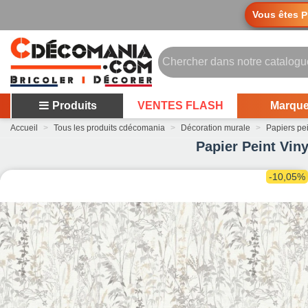
Vous êtes
P
Produits
VENTES FLASH
Marqu
Accueil
>
Tous les produits cdécomania
>
Décoration murale
>
Papiers pe
Papier Peint Viny
-10,05%