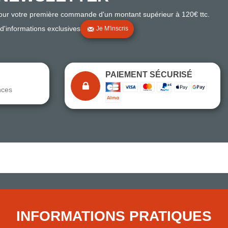
pour votre première commande d'un montant supérieur à 120€ ttc.
 d'informations exclusives
Je M'inscris
PAIEMENT SÉCURISÉ
nces
Note du magasin sur Google
Comparaison des performances du magasin
+ de 5 500 avis
● Exceptionnel
Express, Chez vous, Point relais, Retrait magasin
INFORMATIONS PRATIQUES
● Exceptionnel