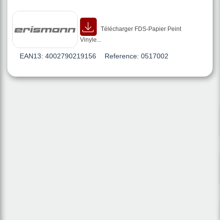
Télécharger FDS-Papier Peint
Vinyle...
EAN13:
4002790219156
Reference:
0517002