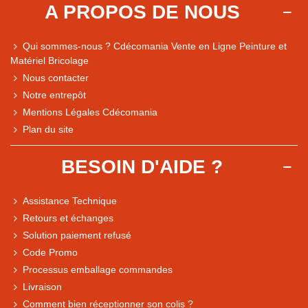
A PROPOS DE NOUS
Qui sommes-nous ? Cdécomania Vente en Ligne Peinture et
Matériel Bricolage
Nous contacter
Notre entrepôt
Mentions Légales Cdécomania
Plan du site
BESOIN D'AIDE ?
Assistance Technique
Retours et échanges
Solution paiement refusé
Code Promo
Processus emballage commandes
Livraison
Note du magasin sur Google
Comment bien réceptionner son colis ?
Comparaison des performances du magasin