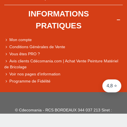
+ de 5 500 avis
INFORMATIONS
● Exceptionnel
PRATIQUES
Express, Chez vous, Point relais, Retrait magasin
● Exceptionnel
Mon compte
Retours sous 14 jours
Conditions Générales de Vente
Vous êtes PRO ?
Avis clients Cdécomania.com | Achat Vente Peinture Matériel
● Exceptionnel
de Bricolage
CB, PayPal 4x, Google Pay, Apple Pay, Alma
Voir nos pages d'information
Programme de Fidélité
4,8 ⭐
© Cdecomania - RCS BORDEAUX 344 037 213 Siret :
344 037 213 001 31 - 1922-2026 Tous droits réservés