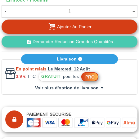
En stock
7 Produits
-
+
Ajouter Au Panier
Demander Réduction Grandes Quantités
Livraison
En point relais
Le Mercredi 12 Août
3.9 €
TTC
GRATUIT
pour les
PRO
Voir plus d'option de livraison
PAIEMENT SÉCURISÉ