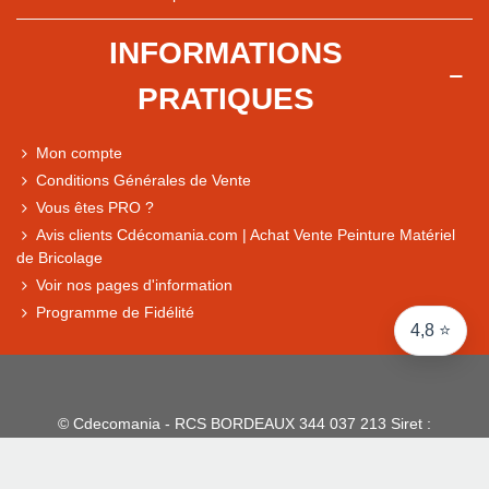
+ de 5 500 avis
INFORMATIONS
● Exceptionnel
PRATIQUES
Express, Chez vous, Point relais, Retrait magasin
● Exceptionnel
Mon compte
Retours sous 14 jours
Conditions Générales de Vente
Vous êtes PRO ?
Avis clients Cdécomania.com | Achat Vente Peinture Matériel
● Exceptionnel
de Bricolage
CB, PayPal 4x, Google Pay, Apple Pay, Alma
Voir nos pages d'information
Programme de Fidélité
4,8 ⭐
© Cdecomania - RCS BORDEAUX 344 037 213 Siret :
344 037 213 001 31 - 1922-2026 Tous droits réservés