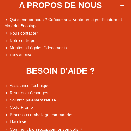
A PROPOS DE NOUS
Qui sommes-nous ? Cdécomania Vente en Ligne Peinture et
Matériel Bricolage
Nous contacter
Notre entrepôt
Mentions Légales Cdécomania
Plan du site
BESOIN D'AIDE ?
Assistance Technique
Retours et échanges
Solution paiement refusé
Code Promo
Processus emballage commandes
Livraison
Note du magasin sur Google
Comment bien réceptionner son colis ?
Comparaison des performances du magasin