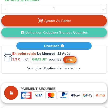
En stock
12 Produits
-
+
Ajouter Au Panier
Demander Réduction Grandes Quantités
Livraison
En point relais
Le Mercredi 12 Août
3.9 €
TTC
GRATUIT
pour les
PRO
Voir plus d'option de livraison
PAIEMENT SÉCURISÉ