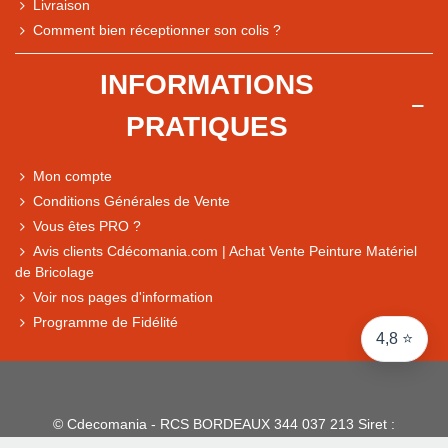
Livraison
Note du magasin sur Google
Comment bien réceptionner son colis ?
Comparaison des performances du magasin
+ de 5 500 avis
INFORMATIONS
● Exceptionnel
PRATIQUES
Express, Chez vous, Point relais, Retrait magasin
● Exceptionnel
Mon compte
Retours sous 14 jours
Conditions Générales de Vente
Vous êtes PRO ?
Avis clients Cdécomania.com | Achat Vente Peinture Matériel
● Exceptionnel
de Bricolage
CB, PayPal 4x, Google Pay, Apple Pay, Alma
Voir nos pages d'information
Programme de Fidélité
4,8 ⭐
© Cdecomania - RCS BORDEAUX 344 037 213 Siret :
344 037 213 001 31 - 1922-2026 Tous droits réservés