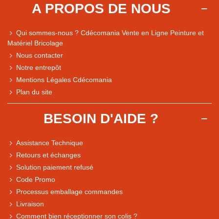
A PROPOS DE NOUS
Qui sommes-nous ? Cdécomania Vente en Ligne Peinture et
Matériel Bricolage
Nous contacter
Notre entrepôt
Mentions Légales Cdécomania
Plan du site
BESOIN D'AIDE ?
Assistance Technique
Retours et échanges
Solution paiement refusé
Code Promo
Processus emballage commandes
Livraison
Note du magasin sur Google
Comment bien réceptionner son colis ?
Comparaison des performances du magasin