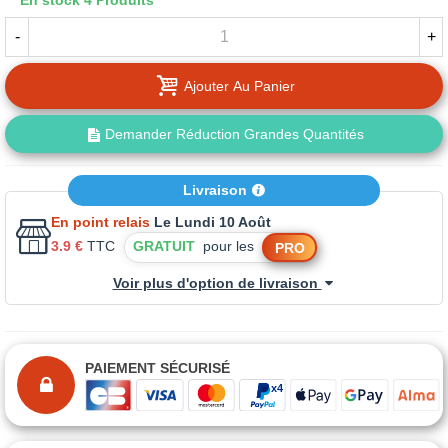
En stock
4 Produits
-
+
Ajouter Au Panier
Demander Réduction Grandes Quantités
Livraison
En point relais
Le Lundi 10 Août
3.9 €
TTC
GRATUIT
pour les
PRO
Voir plus d'option de livraison
PAIEMENT SÉCURISÉ