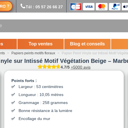
?
RO
Tél : 05 57 26 66 27
es
Top ventes
Blog et conseils
ints
>
Papiers peints motifs floraux
>
Papier Peint Vinyle sur Intissé Motif Végét
inyle sur Intissé Motif Végétation Beige – Marbu
4.7/5
+5000 avis
Points forts :
Largeur : 53 centimètres
Longueur : 10,05 mètres
Grammage : 258 grammes
Bonne résistance à la lumière
Encollage du mur