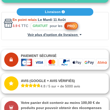
Livraison
En point relais
Le Mardi 11 Août
3.9 €
TTC
GRATUIT
pour les
PRO
Voir plus d'option de livraison
PAIEMENT SÉCURISÉ
AVIS (GOOGLE + AVIS VÉRIFIÉS)
4.8 / 5 sur + de 5000 avis
Votre panier doit contenir au moins 100,00 € de
produits pour pouvoir obtenir des récompenses