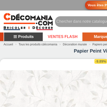
Vous êtes
P
Produits
VENTES FLASH
Marqu
Accueil
>
Tous les produits cdécomania
>
Décoration murale
>
Papiers pe
Papier Peint V
-9,89%