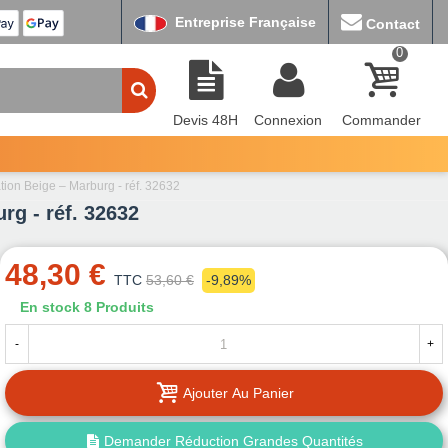
Entreprise Française
Contact
0
Devis 48H
Connexion
Commander
ation Beige – Marburg - réf. 32632
rg - réf. 32632
48,30 €
TTC
53,60 €
-9,89%
En stock
8 Produits
-
+
Ajouter Au Panier
Demander Réduction Grandes Quantités