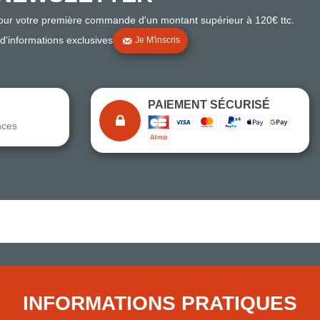
pour votre première commande d'un montant supérieur à 120€ ttc.
 d'informations exclusives
Je M'inscris
PAIEMENT SÉCURISÉ
nces
Note du magasin sur Google
Comparaison des performances du magasin
+ de 5 500 avis
● Exceptionnel
Express, Chez vous, Point relais, Retrait magasin
INFORMATIONS PRATIQUES
● Exceptionnel