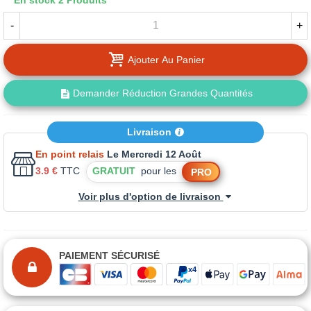
En stock
2 Produits
-
+
Ajouter Au Panier
Demander Réduction Grandes Quantités
Livraison
En point relais
Le Mercredi 12 Août
3.9 €
TTC
GRATUIT
pour les
PRO
Voir plus d'option de livraison
PAIEMENT SÉCURISÉ