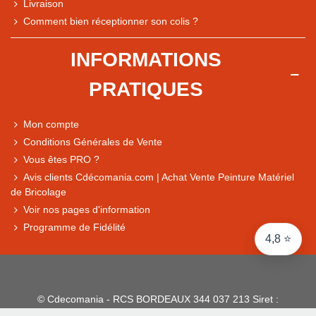
Livraison
Note du magasin sur Google
Comment bien réceptionner son colis ?
Comparaison des performances du magasin
+ de 5 500 avis
INFORMATIONS
● Exceptionnel
PRATIQUES
Express, Chez vous, Point relais, Retrait magasin
● Exceptionnel
Mon compte
Retours sous 14 jours
Conditions Générales de Vente
Vous êtes PRO ?
Avis clients Cdécomania.com | Achat Vente Peinture Matériel
● Exceptionnel
de Bricolage
CB, PayPal 4x, Google Pay, Apple Pay, Alma
Voir nos pages d'information
Programme de Fidélité
4,8 ⭐
© Cdecomania - RCS BORDEAUX 344 037 213 Siret :
344 037 213 001 31 - 1922-2026 Tous droits réservés