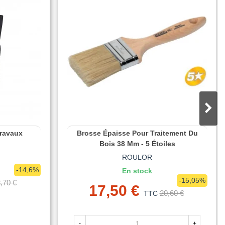
ravaux
Brosse Épaisse Pour Traitement Du
Bois 38 Mm - 5 Étoiles
ROULOR
-14,6%
En stock
-15,05%
,70 €
17,50 €
20,60 €
TTC
-
+