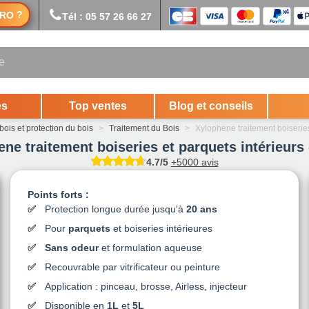
?
RO
Tél : 05 57 26 66 27
es
Top ventes
Blog et conseils
bois et protection du bois
>
Traitement du Bois
>
Xylophene traitement boiseries
ne traitement boiseries et parquets intérieurs 
4.7/5
+5000 avis
Points forts :
Protection longue durée jusqu'à
20 ans
Pour
parquets
et boiseries intérieures
Sans odeur
et formulation aqueuse
Recouvrable par vitrificateur ou peinture
Application : pinceau, brosse, Airless, injecteur
Disponible en
1L
et
5L