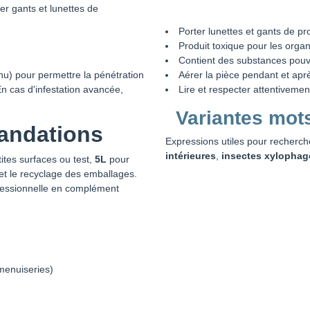
ter gants et lunettes de
Porter lunettes et gants de pro
Produit toxique pour les orga
Contient des substances pouv
Aérer la pièce pendant et aprè
 nu) pour permettre la pénétration
Lire et respecter attentivement
 En cas d'infestation avancée,
Variantes mot
andations
Expressions utiles pour recherch
intérieures
,
insectes xylophag
ites surfaces ou test,
5L
pour
et le recyclage des emballages.
ofessionnelle en complément
 menuiseries)