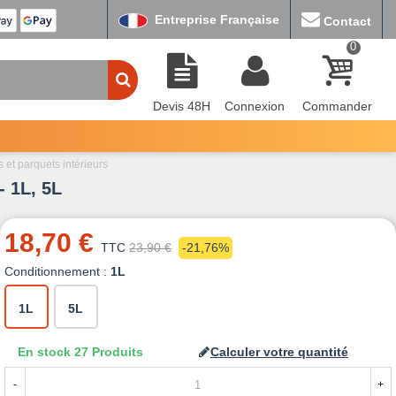
Entreprise Française
Contact
0
Devis 48H
Connexion
Commander
 et parquets intérieurs
- 1L, 5L
18,70 €
TTC
23,90 €
-21,76%
Conditionnement :
1L
1L
5L
En stock
27 Produits
Calculer votre quantité
-
+