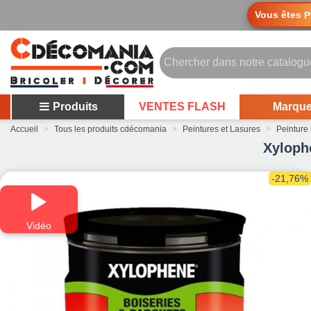
Vous êtes
P
Produits
VENTES FLASH
Marqu
Accueil
>
Tous les produits cdécomania
>
Peintures et Lasures
>
Peinture 
Xylophe
-21,76%
Vidéo