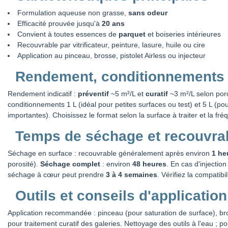
Formulation aqueuse non grasse,
sans odeur
Efficacité prouvée jusqu'à
20 ans
Convient à toutes essences de
parquet
et boiseries intérieures
Recouvrable par vitrificateur, peinture, lasure, huile ou cire
Application au pinceau, brosse, pistolet Airless ou injecteur
Rendement, conditionnements et
Rendement indicatif :
préventif
~5 m²/L et
curatif
~3 m²/L selon poro
conditionnements 1 L (idéal pour petites surfaces ou test) et 5 L (po
importantes). Choisissez le format selon la surface à traiter et la fré
Temps de séchage et recouvrab
Séchage en surface : recouvrable généralement après environ
1 he
porosité).
Séchage complet
: environ
48 heures
. En cas d'injectio
séchage à cœur peut prendre
3 à 4 semaines
. Vérifiez la compatibil
Outils et conseils d'application
Application recommandée : pinceau (pour saturation de surface), bros
pour traitement curatif des galeries. Nettoyage des outils à l'eau ; 