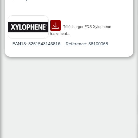
Télécharger FDS-Xylophene
traitement...
EAN13:
3261543146816
Reference:
58100068