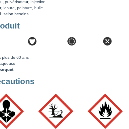
u, pulvérisateur, injection
, lasure, peinture, huile
L
selon besoins
roduit
 plus de 60 ans
n aqueuse
parquet
écautions