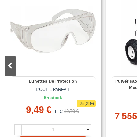
Lunettes De Protection
Pulvérisat
Mec
L'OUTIL PARFAIT
En stock
-25,28%
9,49 €
12,70 €
TTC
7 555
-
+
-