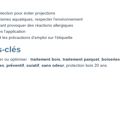
tection pour éviter projections
nismes aquatiques, respecter l'environnement
ant provoquer des réactions allergiques
s l'application
 les précautions d'emploi sur l'étiquette
s-clés
er ou optimiser :
traitement bois
,
traitement parquet
,
boiseries
es
,
préventif
,
curatif
,
sans odeur
, protection bois 20 ans.