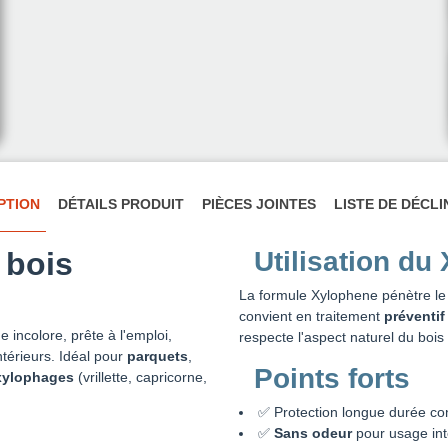
PTION
DÉTAILS PRODUIT
PIÈCES JOINTES
LISTE DE DÉCL
 bois
Utilisation du
La formule Xylophene pénètre le b
convient en traitement
préventif
 incolore, prête à l'emploi,
respecte l'aspect naturel du bois 
ntérieurs. Idéal pour
parquets
,
Points forts
xylophages
(vrillette, capricorne,
✅ Protection longue durée co
✅
Sans odeur
pour usage int