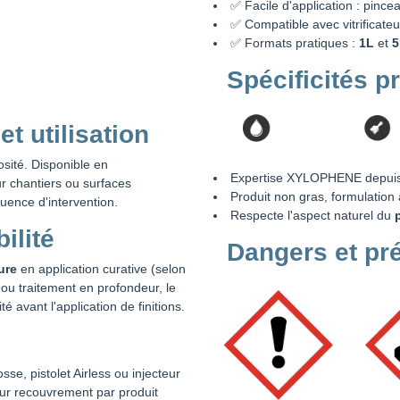
✅ Facile d'application : pincea
✅ Compatible avec vitrificateur
✅ Formats pratiques :
1L
et
5
Spécificités p
 utilisation
sité. Disponible en
Expertise XYLOPHENE depuis
ur chantiers ou surfaces
Produit non gras, formulatio
quence d'intervention.
Respecte l'aspect naturel du
ilité
Dangers et pr
ure
en application curative (selon
n ou traitement en profondeur, le
ité avant l'application de finitions.
se, pistolet Airless ou injecteur
pour recouvrement par produit