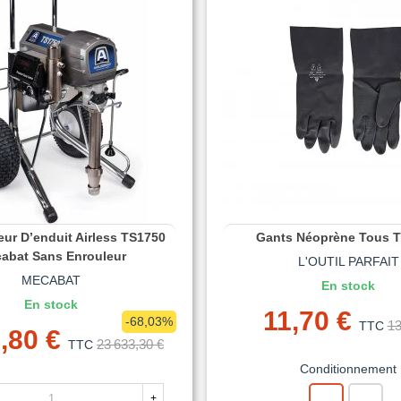
eur D’enduit Airless TS1750
Gants Néoprène Tous T
abat Sans Enrouleur
L'OUTIL PARFAIT
MECABAT
En stock
En stock
11,70 €
-68,03%
13
TTC
,80 €
23 633,30 €
TTC
Conditionnement
+