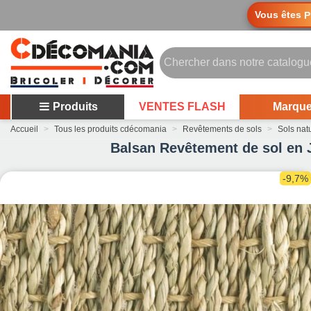
Vous êtes
P
Produits
VENTES FLASH
Marqu
Accueil
>
Tous les produits cdécomania
>
Revêtements de sols
>
Sols nat
Balsan Revêtement de sol en J
-9,7%