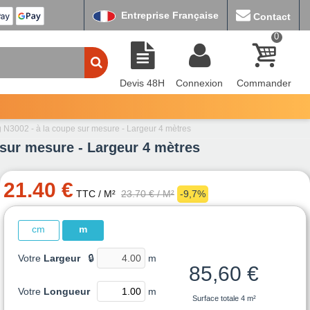
Entreprise Française
Contact
0
Devis 48H
Connexion
Commander
 N3002 - à la coupe sur mesure - Largeur 4 mètres
 sur mesure - Largeur 4 mètres
21.40 €
TTC
/ M²
23.70 €
/ M²
-9,7%
cm
m
Votre
Largeur
🔒
m
85,60 €
Votre
Longueur
m
Surface totale
4 m²