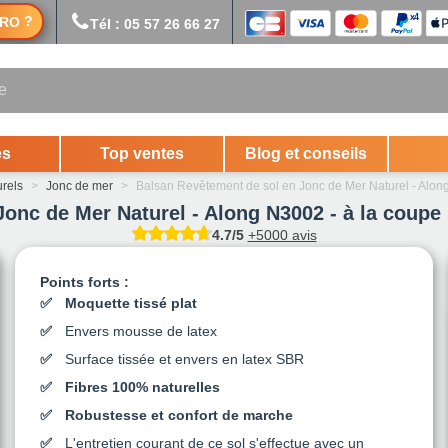
?
RO
Tél : 05 57 26 66 27
es
Top ventes
Blog et conseils
urels
>
Jonc de mer
>
Balsan Revêtement de sol en Jonc de Mer Naturel - Along
onc de Mer Naturel - Along N3002 - à la coupe
4.7/5
+5000 avis
Points forts :
Moquette tissé plat
Envers mousse de latex
Surface tissée et envers en latex SBR
Fibres 100% naturelles
Robustesse et confort de marche
L'entretien courant de ce sol s'effectue avec un