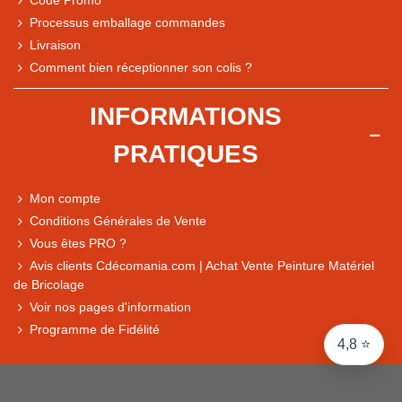
Code Promo
Processus emballage commandes
Livraison
Note du magasin sur Google
Comment bien réceptionner son colis ?
Comparaison des performances du magasin
+ de 5 500 avis
INFORMATIONS
● Exceptionnel
PRATIQUES
Express, Chez vous, Point relais, Retrait magasin
● Exceptionnel
Mon compte
Retours sous 14 jours
Conditions Générales de Vente
Vous êtes PRO ?
Avis clients Cdécomania.com | Achat Vente Peinture Matériel
● Exceptionnel
de Bricolage
CB, PayPal 4x, Google Pay, Apple Pay, Alma
Voir nos pages d'information
Programme de Fidélité
4,8 ⭐