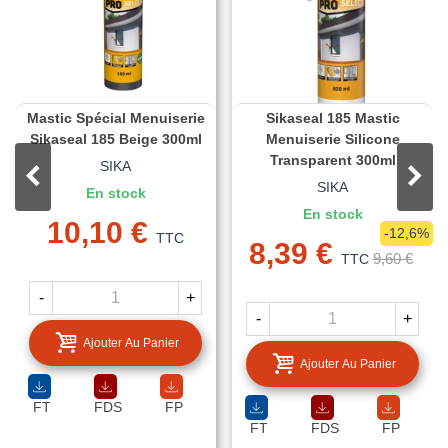
Mastic Spécial Menuiserie
Sikaseal 185 Mastic
Sikaseal 185 Beige 300ml
Menuiserie Silicone
Transparent 300ml
SIKA
SIKA
En stock
En stock
10,10 €
-12,6%
TTC
8,39 €
9,60 €
TTC
-
+
-
+
Ajouter Au Panier
Ajouter Au Panier
FT
FDS
FP
FT
FDS
FP