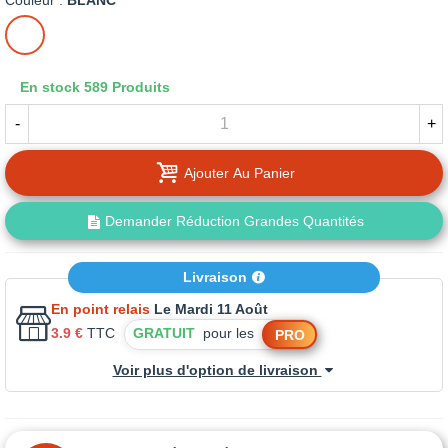
Couleur :
BLANC
BLANC
En stock
589 Produits
-
+
Ajouter Au Panier
Demander Réduction Grandes Quantités
Livraison
En point relais
Le Mardi 11 Août
3.9 €
TTC
GRATUIT
pour les
PRO
Voir plus d'option de livraison