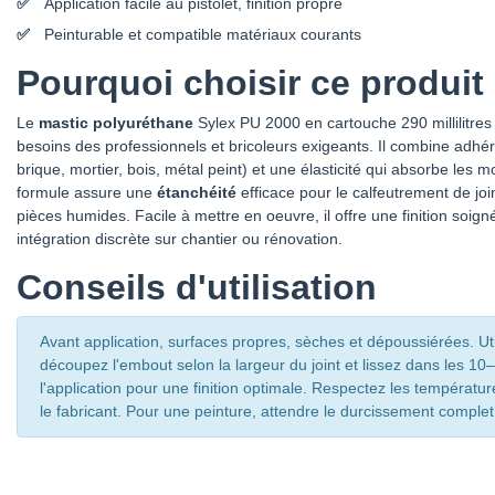
Application facile au pistolet, finition propre
Peinturable et compatible matériaux courants
Pourquoi choisir ce produit
Le
mastic polyuréthane
Sylex PU 2000 en cartouche 290 millilitre
besoins des professionnels et bricoleurs exigeants. Il combine adhé
brique, mortier, bois, métal peint) et une élasticité qui absorbe le
formule assure une
étanchéité
efficace pour le calfeutrement de joi
pièces humides. Facile à mettre en oeuvre, il offre une finition soign
intégration discrète sur chantier ou rénovation.
Conseils d'utilisation
Avant application, surfaces propres, sèches et dépoussiérées. Uti
découpez l'embout selon la largeur du joint et lissez dans les 10
l'application pour une finition optimale. Respectez les température
le fabricant. Pour une peinture, attendre le durcissement complet