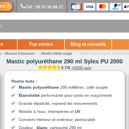
?
RO
Tél : 05 57 26 66 27
es
Top ventes
Blog et conseils
ic - Mousse Expansive
>
Mastics Multi-usage
>
Mastic Polyuréthane 290ml Syl
Mastic polyuréthane 290 ml Sylex PU 2000
4.7/5
+5000 avis
Points forts :
Mastic polyuréthane
290 millilitres, colle souple
Étanchéité
performante pour joints en maçonnerie
Grande élasticité, reprend les mouvements
Résiste à l'eau, intempéries et
UV
Convient intérieur et extérieur, peinturable
Couleur :
blanc
, cartouche 290 ml