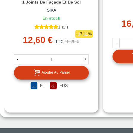
1 Joints De Façade Et De Sol
SIKA
En stock
16
1 avis
-17,11%
12,60 €
15,20 €
TTC
-
-
+
Ajouter Au Panier
FT
FDS