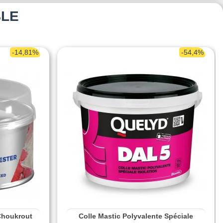
BLE
-14,81%
-54,4%
Choukrout
Colle Mastic Polyvalente Spéciale