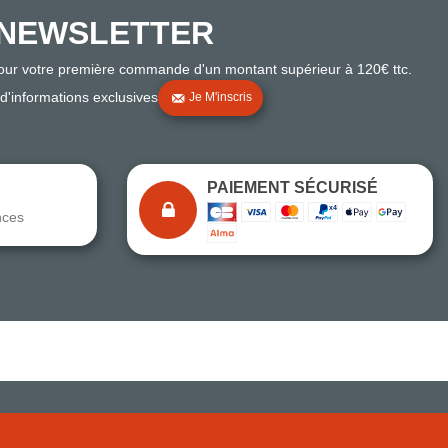
NEWSLETTER
pour votre première commande d'un montant supérieur à 120€ ttc.
 d'informations exclusives
Je M'inscris
PAIEMENT SÉCURISÉ
nces
Note du magasin sur Google
Comparaison des performances du magasin
+ de 5 500 avis
● Exceptionnel
Express, Chez vous, Point relais, Retrait magasin