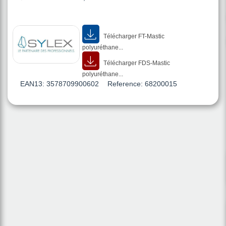
Télécharger FT-Mastic
polyuréthane...
Télécharger FDS-Mastic
polyuréthane...
EAN13:
3578709900602
Reference:
68200015