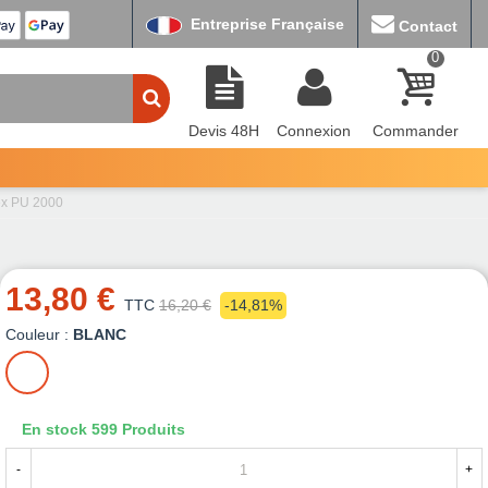
Entreprise Française
Contact
0
Devis 48H
Connexion
Commander
ex PU 2000
13,80 €
TTC
16,20 €
-14,81%
Couleur :
BLANC
BLANC
En stock
599 Produits
-
+