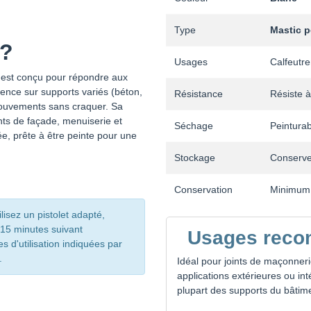
Type
Mastic p
 ?
Usages
Calfeutre
s est conçu pour répondre aux
rence sur supports variés (béton,
Résistance
Résiste à
s mouvements sans craquer. Sa
nts de façade, menuiserie et
Séchage
Peinturab
ée, prête à être peinte pour une
Stockage
Conserve
Conservation
Minimum 
lisez un pistolet adapté,
–15 minutes suivant
Usages rec
s d'utilisation indiquées par
.
Idéal pour joints de maçonner
applications extérieures ou in
plupart des supports du bâtim