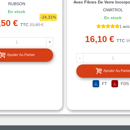
Avec Fibres De Verre Incorp
RUBSON
OWATROL
En stock
-24,31%
En stock
,50 €
21,80 €
TTC
1 avis
16,10 €
18
TTC
+
Ajouter Au Panier
-
Ajouter Au Panie
FT
FDS