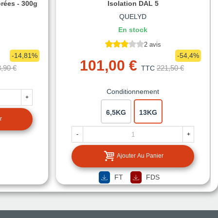
orées - 300g
Isolation DAL 5
QUELYD
En stock
2 avis
-14,81%
-54,4%
101,00 €
,90 €
221,50 €
TTC
Conditionnement
+
6,5KG
13KG
r
-
+
Ajouter Au Panier
FT
FDS