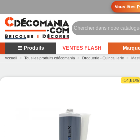
Vous êtes
P
Produits
VENTES FLASH
Marqu
Accueil
>
Tous les produits cdécomania
>
Droguerie - Quincaillerie
>
Mast
-14,81%