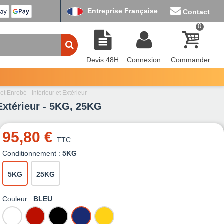
Entreprise Française
Contact
0
Devis 48H
Connexion
Commander
t Enrobé - Intérieur et Extérieur
 Extérieur - 5KG, 25KG
95,80 €
TTC
Conditionnement :
5KG
5KG
25KG
Couleur :
BLEU
BLANC
ROUGE
NOIR
BLEU
JAUNE