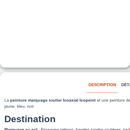
DESCRIPTION
DÉT
La
peinture marquage routier Icoaxial Icopeint
et une peinture de
jaune, bleu, noir
Destination
Marquage au sol
: Passages piétons, bandes axiales routières, pa