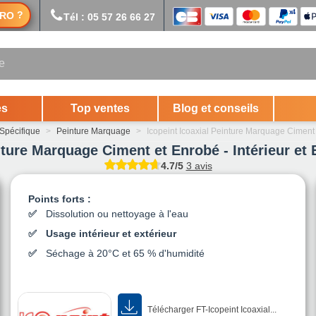
?
RO
Tél : 05 57 26 66 27
es
Top ventes
Blog et conseils
 Spécifique
>
Peinture Marquage
>
Icopeint Icoaxial Peinture Marquage Ciment e
nture Marquage Ciment et Enrobé - Intérieur et
4.7/5
3 avis
Points forts :
Dissolution ou nettoyage à l'eau
Usage intérieur et extérieur
Séchage à 20°C et 65 % d'humidité
Télécharger FT-Icopeint Icoaxial...