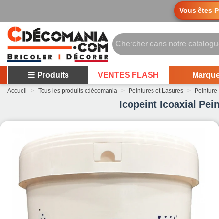
Vous êtes
P
Produits
VENTES FLASH
Marqu
Accueil
>
Tous les produits cdécomania
>
Peintures et Lasures
>
Peinture
Icopeint Icoaxial Pei