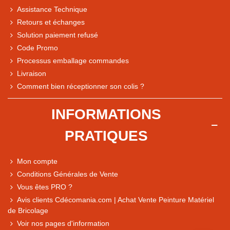
Assistance Technique
Retours et échanges
Solution paiement refusé
Code Promo
Processus emballage commandes
Livraison
Note du magasin sur Google
Comment bien réceptionner son colis ?
Comparaison des performances du magasin
+ de 5 500 avis
INFORMATIONS
● Exceptionnel
PRATIQUES
Express, Chez vous, Point relais, Retrait magasin
● Exceptionnel
Mon compte
Retours sous 14 jours
Conditions Générales de Vente
Vous êtes PRO ?
Avis clients Cdécomania.com | Achat Vente Peinture Matériel
● Exceptionnel
de Bricolage
CB, PayPal 4x, Google Pay, Apple Pay, Alma
Voir nos pages d'information