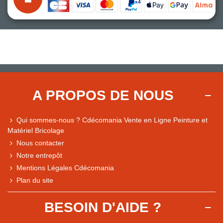
A PROPOS DE NOUS
Qui sommes-nous ? Cdécomania Vente en Ligne Peinture et
Matériel Bricolage
Nous contacter
Notre entrepôt
Mentions Légales Cdécomania
Plan du site
BESOIN D'AIDE ?