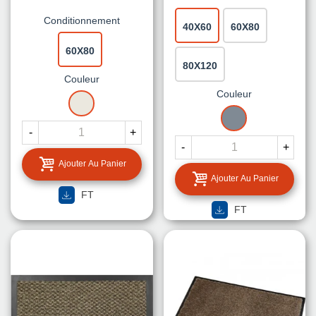
Conditionnement
40X60
60X80
60X80
80X120
Couleur
Couleur
BEIGE
GRIS
-
+
-
+
Ajouter Au Panier
Ajouter Au Panier
FT
FT