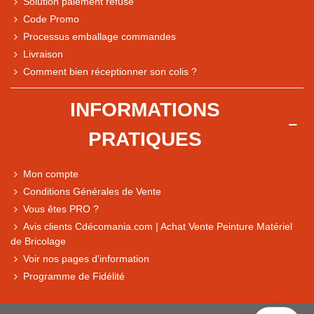
Solution paiement refusé
Code Promo
Processus emballage commandes
Livraison
Comment bien réceptionner son colis ?
Note du magasin sur Google
INFORMATIONS
Comparaison des performances du magasin
PRATIQUES
+ de 5 500 avis
● Exceptionnel
Mon compte
Express, Chez vous, Point relais, Retrait magasin
Conditions Générales de Vente
● Exceptionnel
Vous êtes PRO ?
Retours sous 14 jours
Avis clients Cdécomania.com | Achat Vente Peinture Matériel
de Bricolage
Voir nos pages d'information
● Exceptionnel
Programme de Fidélité
CB, PayPal 4x, Google Pay, Apple Pay, Alma