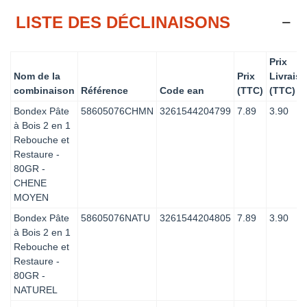
LISTE DES DÉCLINAISONS
Prix
Nom de la
Prix
Livrais
combinaison
Référence
Code ean
(TTC)
(TTC)
Bondex Pâte
58605076CHMN
3261544204799
7.89
3.90
à Bois 2 en 1
Rebouche et
Restaure -
80GR -
CHENE
MOYEN
Bondex Pâte
58605076NATU
3261544204805
7.89
3.90
à Bois 2 en 1
Rebouche et
Restaure -
80GR -
NATUREL