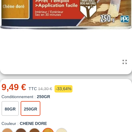
9,49 €
TTC
14,30 €
-33,64%
Conditionnement :
250GR
80GR
250GR
Couleur :
CHENE DORE
CHENE
CHENE
CHENE
CHENE
NATUREL