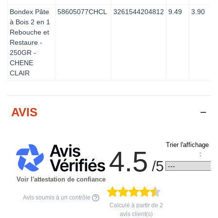
Bondex Pâte
58605077CHCL
3261544204812
9.49
3.90
à Bois 2 en 1
Rebouche et
Restaure -
250GR -
CHENE
CLAIR
AVIS
Trier l'affichage d
4.5
:
/5
Voir l'attestation de confiance
Avis soumis à un contrôle
Calculé à partir de
2
avis client(s)