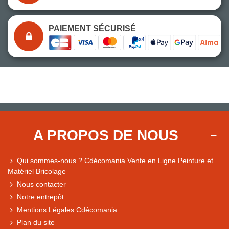
PAIEMENT SÉCURISÉ
A PROPOS DE NOUS
Qui sommes-nous ? Cdécomania Vente en Ligne Peinture et
Matériel Bricolage
Nous contacter
Notre entrepôt
Mentions Légales Cdécomania
Plan du site