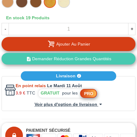
CLAIR
FONCE
MOYEN
DORE
En stock
19 Produits
-
+
Ajouter Au Panier
Demander Réduction Grandes Quantités
Livraison
En point relais
Le Mardi 11 Août
3.9 €
TTC
GRATUIT
pour les
PRO
Voir plus d'option de livraison
PAIEMENT SÉCURISÉ