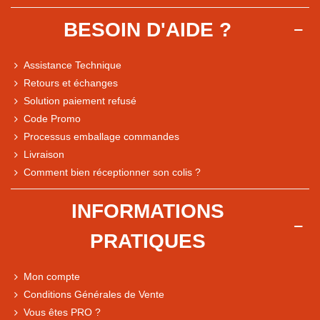
BESOIN D'AIDE ?
Assistance Technique
Retours et échanges
Solution paiement refusé
Code Promo
Processus emballage commandes
Livraison
Note du magasin sur Google
Comment bien réceptionner son colis ?
Comparaison des performances du magasin
+ de 5 500 avis
INFORMATIONS
● Exceptionnel
PRATIQUES
Express, Chez vous, Point relais, Retrait magasin
● Exceptionnel
Mon compte
Retours sous 14 jours
Conditions Générales de Vente
Vous êtes PRO ?