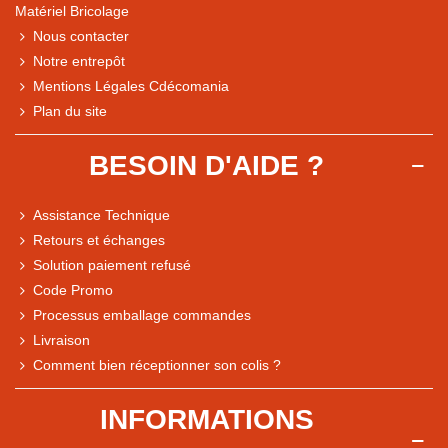
Matériel Bricolage
Nous contacter
Notre entrepôt
Mentions Légales Cdécomania
Plan du site
BESOIN D'AIDE ?
Assistance Technique
Retours et échanges
Solution paiement refusé
Code Promo
Processus emballage commandes
Livraison
Note du magasin sur Google
Comment bien réceptionner son colis ?
Comparaison des performances du magasin
+ de 5 500 avis
INFORMATIONS