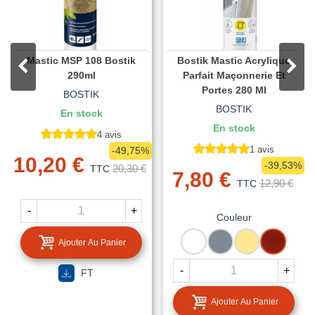
Mastic MSP 108 Bostik
Bostik Mastic Acrylique
290ml
Parfait Maçonnerie Et
Portes 280 Ml
BOSTIK
BOSTIK
En stock
En stock
4 avis
1 avis
-49,75%
10,20 €
-39,53%
20,30 €
TTC
7,80 €
12,90 €
TTC
-
+
Couleur
BLANC
GRIS
TON
ACAJOU
Ajouter Au Panier
PIERRE
-
+
FT
Ajouter Au Panier