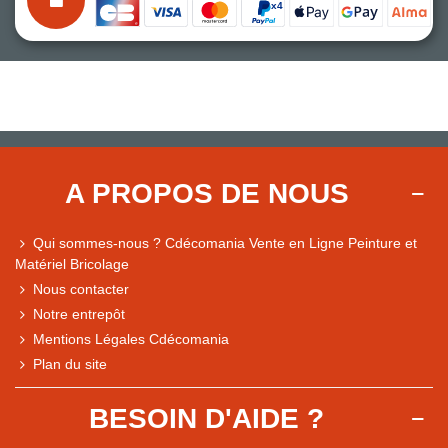
A PROPOS DE NOUS
Qui sommes-nous ? Cdécomania Vente en Ligne Peinture et
Matériel Bricolage
Nous contacter
Notre entrepôt
Mentions Légales Cdécomania
Plan du site
BESOIN D'AIDE ?