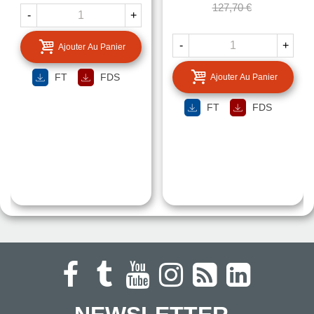
127,70 €
-
+
-
+
Ajouter Au Panier
FT
FDS
Ajouter Au Panier
FT
FDS