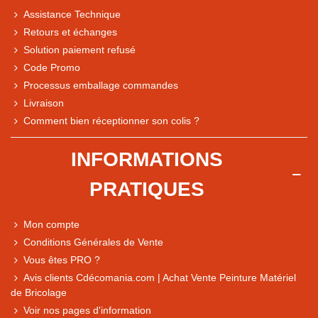
Assistance Technique
Retours et échanges
Solution paiement refusé
Code Promo
Processus emballage commandes
Livraison
Note du magasin sur Google
Comment bien réceptionner son colis ?
Comparaison des performances du magasin
+ de 5 500 avis
INFORMATIONS
● Exceptionnel
PRATIQUES
Express, Chez vous, Point relais, Retrait magasin
● Exceptionnel
Mon compte
Retours sous 14 jours
Conditions Générales de Vente
Vous êtes PRO ?
Avis clients Cdécomania.com | Achat Vente Peinture Matériel
● Exceptionnel
de Bricolage
CB, PayPal 4x, Google Pay, Apple Pay, Alma
Voir nos pages d'information