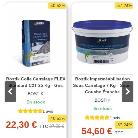
-40,53%
-57,24%
Bostik Colle Carrelage FLEX
Bostik Imperméabilisation
Standard C2T 25 Kg - Gris
Sous Carrelage 7 Kg - Sous-
Couche Étanche
BOSTIK
BOSTIK
En stock
En stock
1 avis
2 avis
-40,53%
22,30 €
-57,24%
37,50 €
TTC
54,60 €
TTC